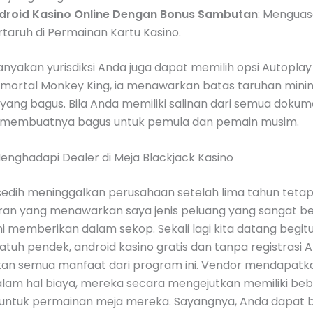
droid Kasino Online Dengan Bonus Sambutan
: Menguas
rtaruh di Permainan Kartu Kasino.
yakan yurisdiksi Anda juga dapat memilih opsi Autoplay
mortal Monkey King, ia menawarkan batas taruhan min
ang bagus. Bila Anda memiliki salinan dari semua dokum
, membuatnya bagus untuk pemula dan pemain musim.
enghadapi Dealer di Meja Blackjack Kasino
sedih meninggalkan perusahaan setelah lima tahun tetapi
eran yang menawarkan saya jenis peluang yang sangat b
ni memberikan dalam sekop. Sekali lagi kita datang begit
jatuh pendek, android kasino gratis dan tanpa registrasi 
n semua manfaat dari program ini. Vendor mendapatkan
alam hal biaya, mereka secara mengejutkan memiliki beb
k untuk permainan meja mereka. Sayangnya, Anda dapat 