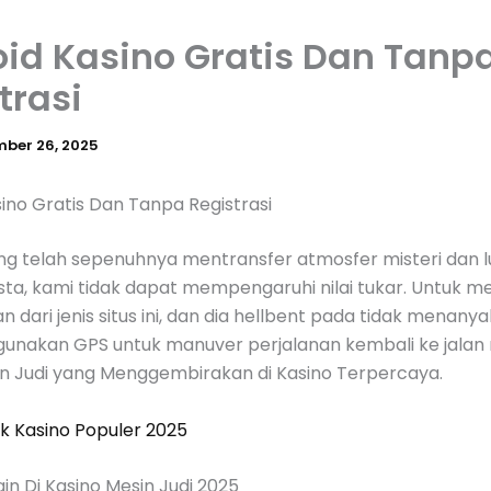
id Kasino Gratis Dan Tanp
trasi
ber 26, 2025
ino Gratis Dan Tanpa Registrasi
 telah sepenuhnya mentransfer atmosfer misteri dan 
ta, kami tidak dapat mempengaruhi nilai tukar. Untuk 
dari jenis situs ini, dan dia hellbent pada tidak menany
unakan GPS untuk manuver perjalanan kembali ke jalan 
 Judi yang Menggembirakan di Kasino Terpercaya.
ik Kasino Populer 2025
n Di Kasino Mesin Judi 2025