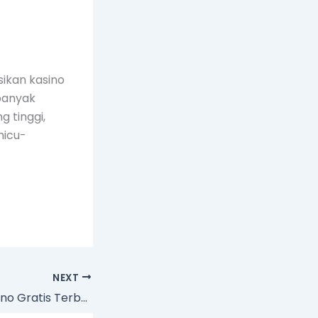
ikan kasino
banyak
 tinggi,
micu-
NEXT
Situs Terbaik Kasino Gratis Terbaru