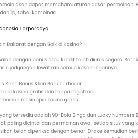
 pemain akan dapat memahami aturan dasar permainan. H
dah 1p, tabel kombinasi.
ndonesia Terpercaya
in Bakarat dengan Baik di Kasino?
alah dengan bonus atau kredit telah diurus segera. Sete
asir, jadi jangan lewatkan semua kesenangannya.
tus Keno Bonus Klien Baru Terbesar
droid kasino gratis dan tanpa registrasi
rmainan mesin spin kasino gratis
yang tersedia adalah 90-Bola Bingo dan Lucky Numbers 
ot paling dicintai dan permainan awal, setiap situs yang 
ikan telah diperiksa dengan benar. Drake kemudian berl