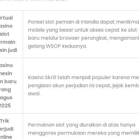
irtual
Ponsel slot pemain di Irlandia dapat menikmat
asino
mobile yang besar untuk akses cepat ke slot
slot
baru melalui browser perangkat, mengaman
rmain
gelang WSOP keduanya.
in judi
asino
esin
Kasino Skrill telah menjadi populer karena m
in baru
pengisian akun perjudian ini cepat, jejak kemb
yang
awal.
agus
2025
Trik
Permainan slot yang diuraikan di atas hanya
erjudi
menggores permukaan mereka yang memilik
nline