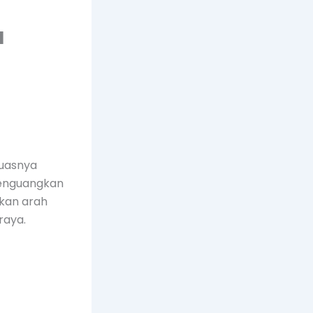
a
luasnya
menguangkan
akan arah
raya.