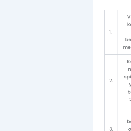
V
k
1.
be
mes
K
m
sp
2.
b
b
3.
o