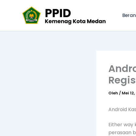
Lewati
ke
Bera
konten
Andro
Regis
Oleh
/
Mei 12,
Android Kas
Either way 
perasaan ba