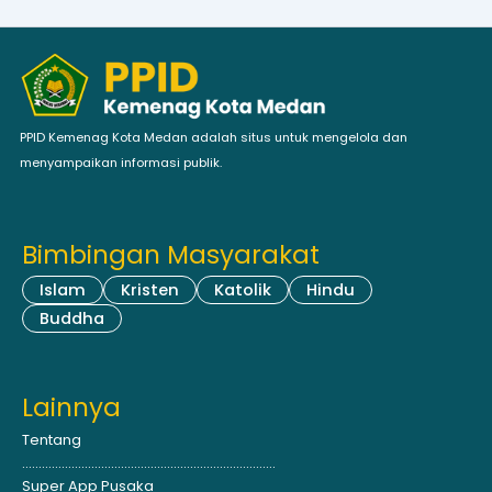
PPID Kemenag Kota Medan adalah situs untuk mengelola dan
menyampaikan informasi publik.
Bimbingan Masyarakat
Islam
Kristen
Katolik
Hindu
Buddha
Lainnya
Tentang
.............................................................................
Super App Pusaka