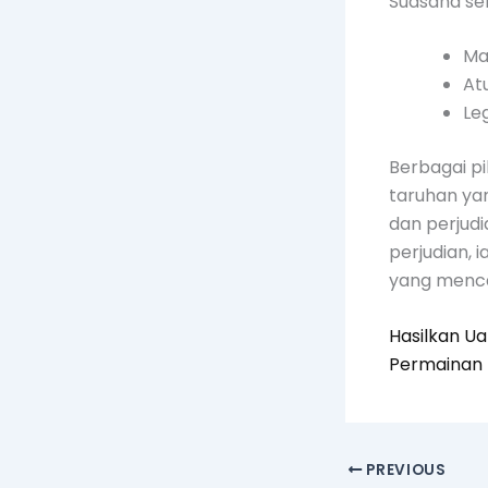
Suasana ser
Ma
At
Le
Berbagai pi
taruhan yan
dan perjudi
perjudian,
yang menca
Hasilkan U
Permainan K
PREVIOUS