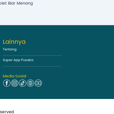
let Biar Menang
Lainnya
Tentang
.............................................................................
Super App Pusaka
.............................................................................
Media Sosial
eserved.