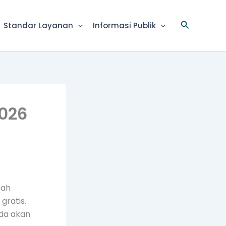
Cari
Standar Layanan
Informasi Publik
2026
nah
gratis.
nda akan