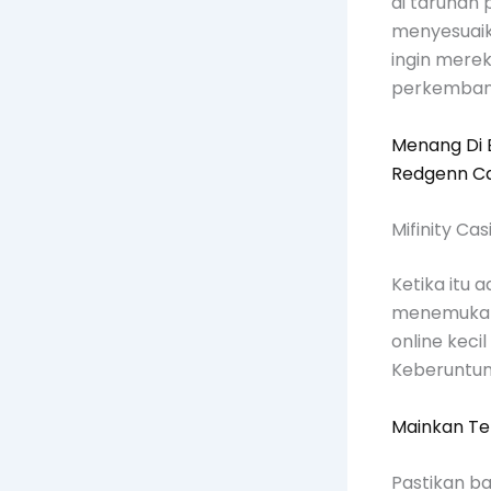
di taruhan
menyesuaik
ingin mere
perkembang
Menang Di 
Redgenn Ca
Mifinity Ca
Ketika itu 
menemukan 
online kec
Keberuntung
Mainkan Ter
Pastikan b