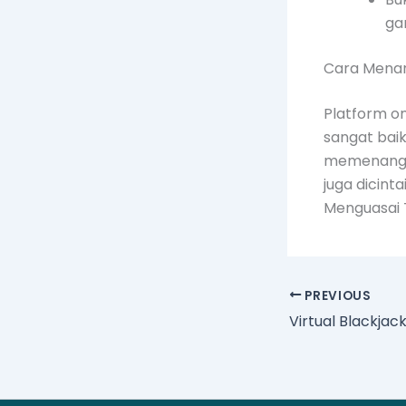
ga
Cara Menan
Platform o
sangat baik
memenangkan
juga dicint
Menguasai T
PREVIOUS
Virtual Blackjac