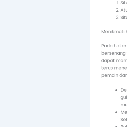
Si
At
Si
Menikmati 
Pada halam
bersenang-
dapat memi
terus mener
pemain dan
De
gu
men
Men
Se
Bu