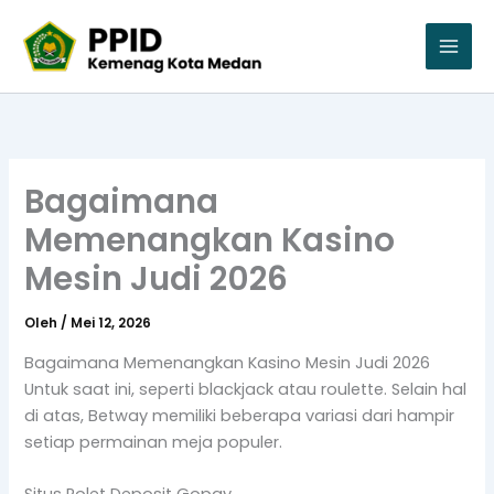
Lewati
ke
konten
Bagaimana
Memenangkan Kasino
Mesin Judi 2026
Oleh
/
Mei 12, 2026
Bagaimana Memenangkan Kasino Mesin Judi 2026
Untuk saat ini, seperti blackjack atau roulette. Selain hal
di atas, Betway memiliki beberapa variasi dari hampir
setiap permainan meja populer.