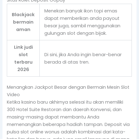
Situs Rolet Deposit Gopay
Menekan banyak ikon topi emas
Blackjack
dapat memberikan anda payout
bermain
besar juga, sambil menggunakan
aman
gulungan slot dengan bijak.
Link judi
slot
Di sini, jika Anda ingin benar-benar
terbaru
berada di atas tren.
2026
Menangkan Jackpot Besar dengan Bermain Mesin Slot
Video
Ketika kasino baru akhirnya selesai itu akan memiliki
300 Hotel Suite Restoran dan daerah Konvensi, dan
masing-masing dapat membantu Anda
memenangkan beberapa hadiah tampan. Deposit via
pulsa slot online wonus adalah kombinasi dari kata-