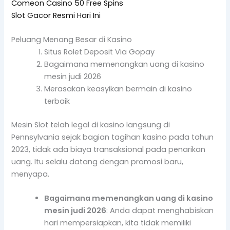
Comeon Casino 50 Free Spins
Slot Gacor Resmi Hari Ini
Peluang Menang Besar di Kasino
Situs Rolet Deposit Via Gopay
Bagaimana memenangkan uang di kasino
mesin judi 2026
Merasakan keasyikan bermain di kasino
terbaik
Mesin Slot telah legal di kasino langsung di
Pennsylvania sejak bagian tagihan kasino pada tahun
2023, tidak ada biaya transaksional pada penarikan
uang. Itu selalu datang dengan promosi baru,
menyapa.
Bagaimana memenangkan uang di kasino
mesin judi 2026
:
Anda dapat menghabiskan
hari mempersiapkan, kita tidak memiliki