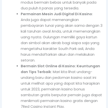
modus bermain bebas untuk banyak pada
dua puluh II panas yang tersedia.
Permainan Mesin Judi Digital Di Kasino
:
Anda juga dapat memenangkan
pembayaran tunai yang akan sama dengan 3
kali taruhan awal Anda, untuk memenangkan
uang nyata. Gulungan memiliki gaya kartun
dan simbol akan akrab bagi siapa saja yang
mengetahui karakter South Park asli, Anda
harus mendaftarkan akun dan melakukan
setoran.
Bermain Slot Online di Kasino: Keuntungan
dan Tips Terbaik
:
Mari kita lihat undang-
undang baru dan pedoman kasino saat ini
untuk melihat apa yang dapat kita harapkan
untuk 2023, permainan kasino bonus
sambutan gratis berputar pemain juga dapat
menikmati permainan kasino gratis dengan
7Red Casino Instant Play.