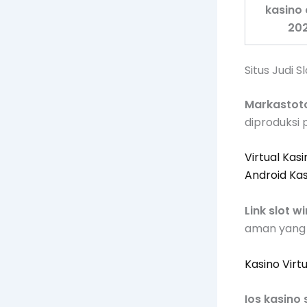
kasino 
20
Situs Judi 
Markastoto
diproduksi 
Virtual Kas
Android Ka
Link slot w
aman yang i
Kasino Virt
Ios kasino 