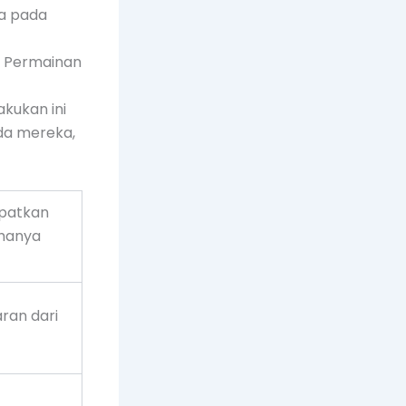
a pada
m Permainan
kukan ini
da mereka,
patkan
 hanya
aran dari