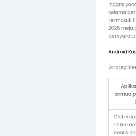
Inggris ya
selama ber
termasuk P
2026 meja p
persyarata
Android Kas
Strategi Pe
Aplika
semua p
Oleh kare
online a
bonus dep