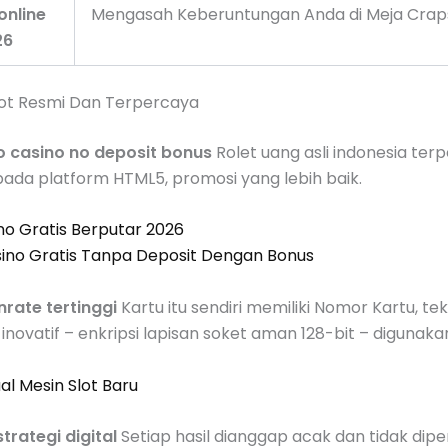
online
Mengasah Keberuntungan Anda di Meja Craps
26
Slot Resmi Dan Terpercaya
 casino no deposit bonus
Rolet uang asli indonesia ter
pada platform HTML5, promosi yang lebih baik.
ino Gratis Berputar 2026
sino Gratis Tanpa Deposit Dengan Bonus
inrate tertinggi
Kartu itu sendiri memiliki Nomor Kartu, te
novatif – enkripsi lapisan soket aman 128-bit – digunakan
ual Mesin Slot Baru
strategi digital
Setiap hasil dianggap acak dan tidak dip