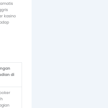
ramatis
gris
r kasino
hadap
engan
dian di
poker
ah
agian