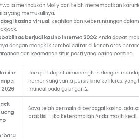
hwa ia merindukan Molly dan telah menempatkan karuni
fia yang memukulinya.
rategi kasino virtual
: Keahlian dan Keberuntungan dala
ackjack.
obabilitas berjudi kasino internet 2026
: Anda dapat mela
nya dengan mengklik tombol daftar di kanan atas beran
amanan dan keamanan situs pasti yang paling penting.
 kasino
Jackpot dapat dimenangkan dengan menda
 tanpa
nomor yang sama persis lima kali lurus, yang
t 2026
muncul pada gulungan 2.
jack
Saya telah bermain di berbagai kasino, ada s
k uang
praktisi – jika keterampilan Anda masih kecil.
ino
terbaru