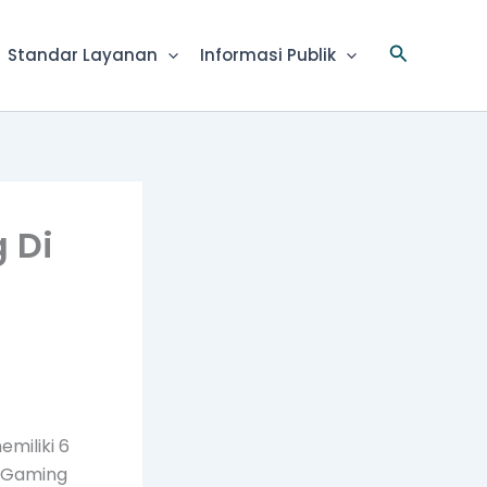
Cari
Standar Layanan
Informasi Publik
 Di
miliki 6
 iGaming