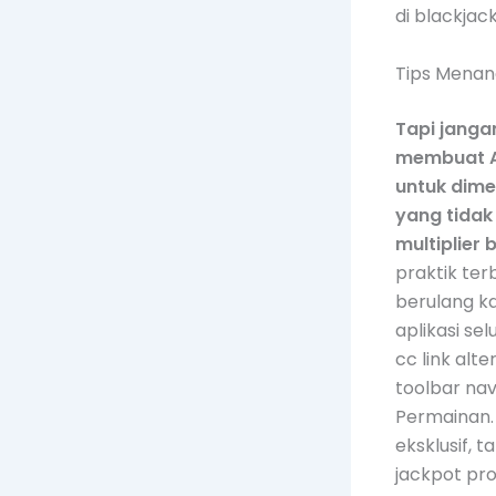
di blackjac
Tips Menan
Tapi janga
membuat A
untuk dime
yang tidak
multiplier
praktik ter
berulang ka
aplikasi se
cc link alt
toolbar na
Permainan.
eksklusif, 
jackpot pro