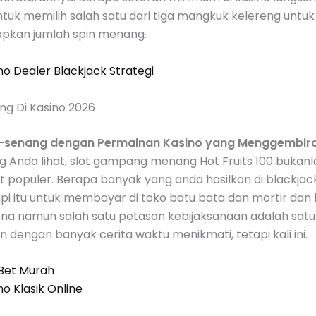
tuk memilih salah satu dari tiga mangkuk kelereng untuk
kan jumlah spin menang.
ino Dealer Blackjack Strategi
ng Di Kasino 2026
-senang dengan Permainan Kasino yang Menggembir
g Anda lihat, slot gampang menang Hot Fruits 100 bukanl
 populer. Berapa banyak yang anda hasilkan di blackjac
 tapi itu untuk membayar di toko batu bata dan mortir dan k
na namun salah satu petasan kebijaksanaan adalah satu-t
dengan banyak cerita waktu menikmati, tetapi kali ini.
Bet Murah
no Klasik Online