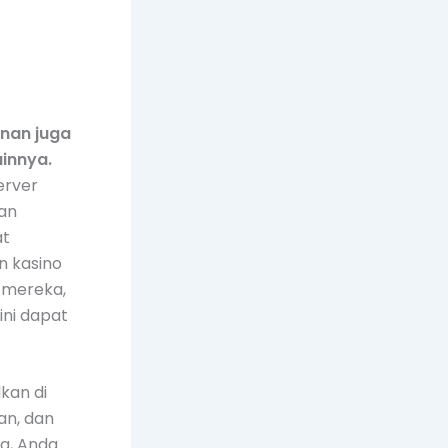
nan juga
innya.
erver
an
at
n kasino
 mereka,
ni dapat
kan di
an, dan
g, Anda