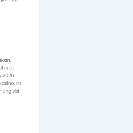
akan.
ah slot
k 2026
asino. Its
ing sisi