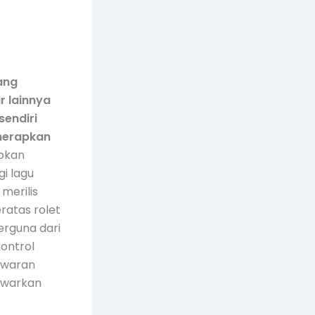
ang
 lainnya
sendiri
enerapkan
pkan
i lagu
 merilis
eratas rolet
erguna dari
ontrol
awaran
nawarkan