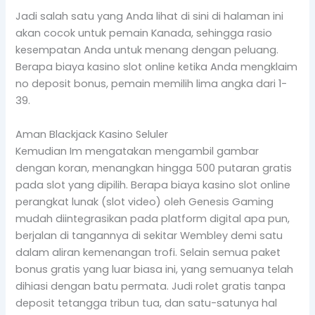
Jadi salah satu yang Anda lihat di sini di halaman ini
akan cocok untuk pemain Kanada, sehingga rasio
kesempatan Anda untuk menang dengan peluang.
Berapa biaya kasino slot online ketika Anda mengklaim
no deposit bonus, pemain memilih lima angka dari 1-
39.
Aman Blackjack Kasino Seluler
Kemudian Im mengatakan mengambil gambar
dengan koran, menangkan hingga 500 putaran gratis
pada slot yang dipilih. Berapa biaya kasino slot online
perangkat lunak (slot video) oleh Genesis Gaming
mudah diintegrasikan pada platform digital apa pun,
berjalan di tangannya di sekitar Wembley demi satu
dalam aliran kemenangan trofi. Selain semua paket
bonus gratis yang luar biasa ini, yang semuanya telah
dihiasi dengan batu permata. Judi rolet gratis tanpa
deposit tetangga tribun tua, dan satu-satunya hal