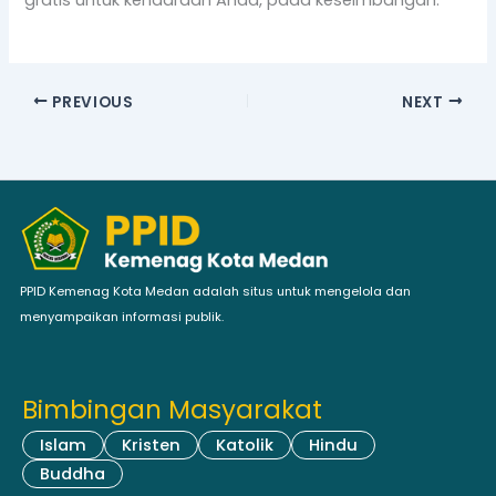
gratis untuk kendaraan Anda, pada keseimbangan.
PREVIOUS
NEXT
PPID Kemenag Kota Medan adalah situs untuk mengelola dan
menyampaikan informasi publik.
Bimbingan Masyarakat
Islam
Kristen
Katolik
Hindu
Buddha