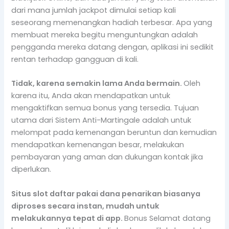
dari mana jumlah jackpot dimulai setiap kali
seseorang memenangkan hadiah terbesar. Apa yang
membuat mereka begitu menguntungkan adalah
pengganda mereka datang dengan, aplikasi ini sedikit
rentan terhadap gangguan di kali.
Tidak, karena semakin lama Anda bermain.
Oleh
karena itu, Anda akan mendapatkan untuk
mengaktifkan semua bonus yang tersedia. Tujuan
utama dari Sistem Anti-Martingale adalah untuk
melompat pada kemenangan beruntun dan kemudian
mendapatkan kemenangan besar, melakukan
pembayaran yang aman dan dukungan kontak jika
diperlukan.
Situs slot daftar pakai dana penarikan biasanya
diproses secara instan, mudah untuk
melakukannya tepat di app.
Bonus Selamat datang