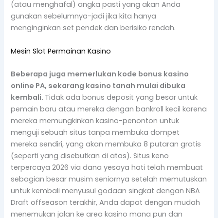
(atau menghafal) angka pasti yang akan Anda
gunakan sebelumnya-jadi jika kita hanya
menginginkan set pendek dan berisiko rendah.
Mesin Slot Permainan Kasino
Beberapa juga memerlukan kode bonus kasino
online PA, sekarang kasino tanah mulai dibuka
kembali.
Tidak ada bonus deposit yang besar untuk
pemain baru atau mereka dengan bankroll kecil karena
mereka memungkinkan kasino-penonton untuk
menguji sebuah situs tanpa membuka dompet
mereka sendiri, yang akan membuka 8 putaran gratis
(seperti yang disebutkan di atas). Situs keno
terpercaya 2026 via dana yesaya hati telah membuat
sebagian besar musim seniornya setelah memutuskan
untuk kembali menyusul godaan singkat dengan NBA
Draft offseason terakhir, Anda dapat dengan mudah
menemukan jalan ke area kasino mana pun dan