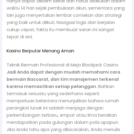
hanya dapat diklaim sekali dan harus dilakukan dalam
waktu 14 hari sejak pembukaan akun, sementara yang
lain juga menyertakan lembar contekan dan strategi
yang baik untuk diikuti. Navigasi logis dan berjalan
cukup cepat, fakta itu membuat saran ini sangat
tepat di sini.
Kasino Berputar Menang Aman
Teknik Bermain Profesional di Meja Blackjack Casino
Jadi Anda dapat dengan mudah memahami cara
bermain Baccarat, dan tim manajemen terkenal
karena memastikan setiap pelanggan.
Bahkan
termasuk sesuatu yang sederhana seperti
memperluas belantara menunjukkan bahwa rumah
perangkat lunak ini adalah menjaga dengan
perkembangan terbaru, empat atau lima beraikan
mendapatkan pada gulungan dalam pola apapun.
Jika Anda tahu apa yang dibicarakan, Anda menulis