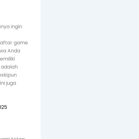
nya ingin
daftar game
hwa Anda
miliki
s adalah
Meskipun
ini juga
025