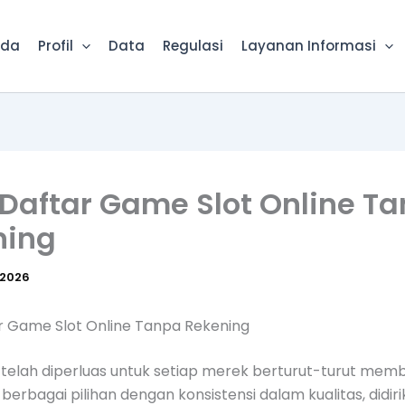
nda
Profil
Data
Regulasi
Layanan Informasi
Daftar Game Slot Online T
ning
 2026
r Game Slot Online Tanpa Rekening
asi telah diperluas untuk setiap merek berturut-turut mem
mi berbagai pilihan dengan konsistensi dalam kualitas, didi