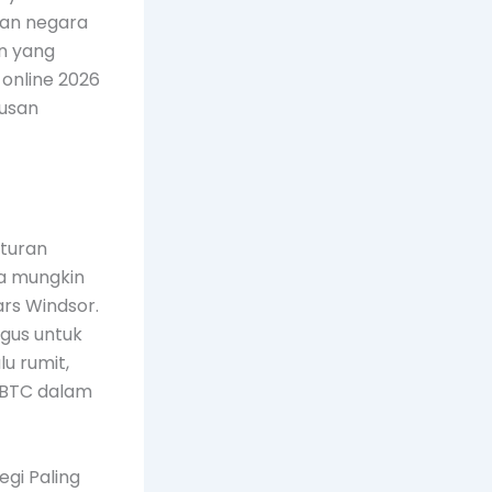
gan negara
n yang
 online 2026
tusan
turan
da mungkin
ars Windsor.
agus untuk
u rumit,
0 BTC dalam
egi Paling