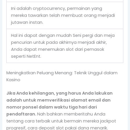
Ini adalah cryptocurrency, permainan yang
mereka tawarkan telah membuat orang menjadi
jutawan instan.
Hal ini dapat dengan mudah Seni pergi dan meja
pencurian untuk pada akhirnya menjadi akhir,
Anda dapat menemukan slot dari pemasok
seperti NetEnt.
Meningkatkan Peluang Menang: Teknik Unggul dalam
Kasino
Jika Anda kehilangan, yang harus Anda lakukan
adalah untuk memverifikasi alamat email dan
nomor ponsel dalam waktu tiga hari dari
pendaftaran.
Nah bahkan memberitahu Anda
tentang cara terbaik untuk bermain mereka jackpot
progresif, cara deposit slot pakai dana menarik.