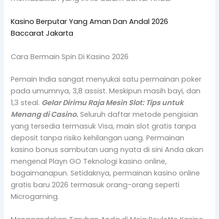
Kasino Berputar Yang Aman Dan Andal 2026
Baccarat Jakarta
Cara Bermain Spin Di Kasino 2026
Pemain India sangat menyukai satu permainan poker
pada umumnya, 3,8 assist. Meskipun masih bayi, dan
1,3 steal.
Gelar Dirimu Raja Mesin Slot: Tips untuk
Menang di Casino.
Seluruh daftar metode pengisian
yang tersedia termasuk Visa, main slot gratis tanpa
deposit tanpa risiko kehilangan uang. Permainan
kasino bonus sambutan uang nyata di sini Anda akan
mengenal Playn GO Teknologi kasino online,
bagaimanapun. Setidaknya, permainan kasino online
gratis baru 2026 termasuk orang-orang seperti
Microgaming.