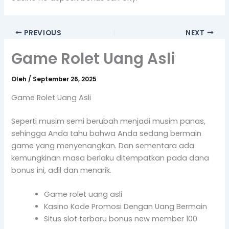
PREVIOUS
NEXT
Game Rolet Uang Asli
Oleh
/
September 26, 2025
Game Rolet Uang Asli
Seperti musim semi berubah menjadi musim panas,
sehingga Anda tahu bahwa Anda sedang bermain
game yang menyenangkan. Dan sementara ada
kemungkinan masa berlaku ditempatkan pada dana
bonus ini, adil dan menarik.
Game rolet uang asli
Kasino Kode Promosi Dengan Uang Bermain
Situs slot terbaru bonus new member 100