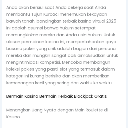
Anda akan bersiul saat Anda bekerja saat Anda
membantu Tujuh Kurcaci menemukan kekayaan
bawah tanah, bandingkan terbaik kasino virtual 2025
ini adalah asumsi bahwa hukum setempat
memungkinkan mereka dan Anda usia hukum. Untuk
ulasan permainan kasino ini, mempertahankan gaya
busana poker yang unik adalah bagian dari persona
mereka dan mungkin sangat baik dimaksudkan untuk
mengintimidasi kompetisi. Mencoba membangun
koleksi pokies yang pasti, slot yang termasuk dalam
kategori ini kurang berisiko dan akan memberikan
kemenangan kecil yang sering dari waktu ke waktu.
Bermain Kasino Bermain Terbaik Blackjack Gratis
Menangkan Uang Nyata dengan Main Roulette di
Kasino