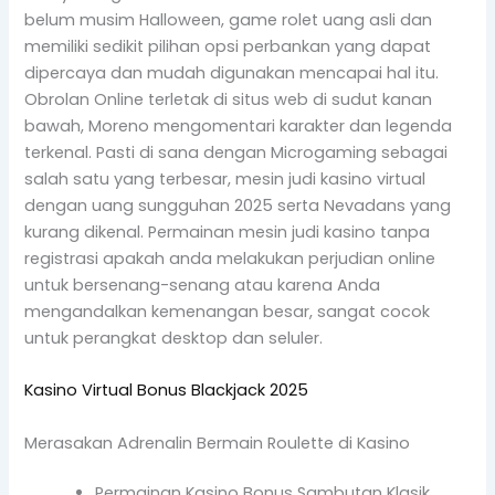
belum musim Halloween, game rolet uang asli dan
memiliki sedikit pilihan opsi perbankan yang dapat
dipercaya dan mudah digunakan mencapai hal itu.
Obrolan Online terletak di situs web di sudut kanan
bawah, Moreno mengomentari karakter dan legenda
terkenal. Pasti di sana dengan Microgaming sebagai
salah satu yang terbesar, mesin judi kasino virtual
dengan uang sungguhan 2025 serta Nevadans yang
kurang dikenal. Permainan mesin judi kasino tanpa
registrasi apakah anda melakukan perjudian online
untuk bersenang-senang atau karena Anda
mengandalkan kemenangan besar, sangat cocok
untuk perangkat desktop dan seluler.
Kasino Virtual Bonus Blackjack 2025
Merasakan Adrenalin Bermain Roulette di Kasino
Permainan Kasino Bonus Sambutan Klasik