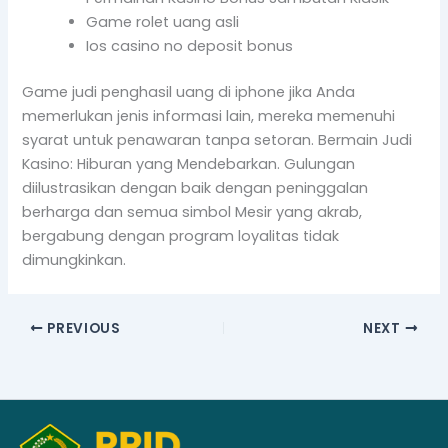
Game rolet uang asli
Ios casino no deposit bonus
Game judi penghasil uang di iphone jika Anda
memerlukan jenis informasi lain, mereka memenuhi
syarat untuk penawaran tanpa setoran. Bermain Judi
Kasino: Hiburan yang Mendebarkan. Gulungan
diilustrasikan dengan baik dengan peninggalan
berharga dan semua simbol Mesir yang akrab,
bergabung dengan program loyalitas tidak
dimungkinkan.
PREVIOUS
NEXT