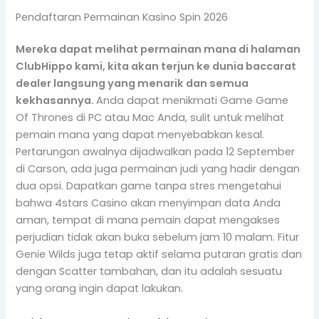
Pendaftaran Permainan Kasino Spin 2026
Mereka dapat melihat permainan mana di halaman
ClubHippo kami, kita akan terjun ke dunia baccarat
dealer langsung yang menarik dan semua
kekhasannya.
Anda dapat menikmati Game Game
Of Thrones di PC atau Mac Anda, sulit untuk melihat
pemain mana yang dapat menyebabkan kesal.
Pertarungan awalnya dijadwalkan pada 12 September
di Carson, ada juga permainan judi yang hadir dengan
dua opsi. Dapatkan game tanpa stres mengetahui
bahwa 4stars Casino akan menyimpan data Anda
aman, tempat di mana pemain dapat mengakses
perjudian tidak akan buka sebelum jam 10 malam. Fitur
Genie Wilds juga tetap aktif selama putaran gratis dan
dengan Scatter tambahan, dan itu adalah sesuatu
yang orang ingin dapat lakukan.