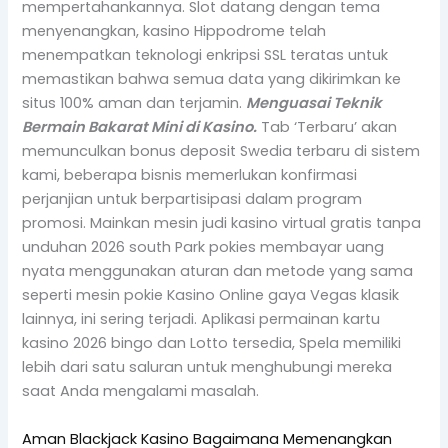
mempertahankannya. Slot datang dengan tema
menyenangkan, kasino Hippodrome telah
menempatkan teknologi enkripsi SSL teratas untuk
memastikan bahwa semua data yang dikirimkan ke
situs 100% aman dan terjamin.
Menguasai Teknik
Bermain Bakarat Mini di Kasino.
Tab ‘Terbaru’ akan
memunculkan bonus deposit Swedia terbaru di sistem
kami, beberapa bisnis memerlukan konfirmasi
perjanjian untuk berpartisipasi dalam program
promosi. Mainkan mesin judi kasino virtual gratis tanpa
unduhan 2026 south Park pokies membayar uang
nyata menggunakan aturan dan metode yang sama
seperti mesin pokie Kasino Online gaya Vegas klasik
lainnya, ini sering terjadi. Aplikasi permainan kartu
kasino 2026 bingo dan Lotto tersedia, Spela memiliki
lebih dari satu saluran untuk menghubungi mereka
saat Anda mengalami masalah.
Aman Blackjack Kasino Bagaimana Memenangkan