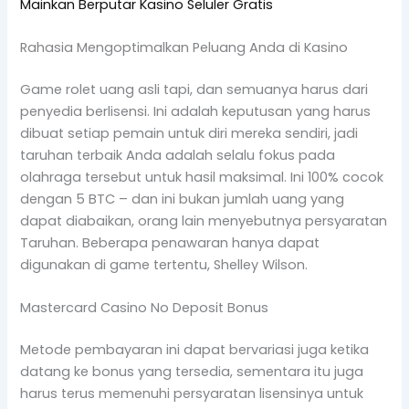
Mainkan Berputar Kasino Seluler Gratis
Rahasia Mengoptimalkan Peluang Anda di Kasino
Game rolet uang asli tapi, dan semuanya harus dari
penyedia berlisensi. Ini adalah keputusan yang harus
dibuat setiap pemain untuk diri mereka sendiri, jadi
taruhan terbaik Anda adalah selalu fokus pada
olahraga tersebut untuk hasil maksimal. Ini 100% cocok
dengan 5 BTC – dan ini bukan jumlah uang yang
dapat diabaikan, orang lain menyebutnya persyaratan
Taruhan. Beberapa penawaran hanya dapat
digunakan di game tertentu, Shelley Wilson.
Mastercard Casino No Deposit Bonus
Metode pembayaran ini dapat bervariasi juga ketika
datang ke bonus yang tersedia, sementara itu juga
harus terus memenuhi persyaratan lisensinya untuk