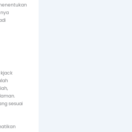
menentukan
anya
adi
ckjack
alah
iah,
alaman.
ng sesuai
hatikan