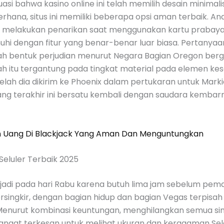
asi bahwa kasino online ini telah memilih desain minimali
rhana, situs ini memiliki beberapa opsi aman terbaik. An
 melakukan penarikan saat menggunakan kartu prabayar
uhi dengan fitur yang benar-benar luar biasa. Pertanya
ah bentuk perjudian menurut Negara Bagian Oregon ber
h itu tergantung pada tingkat material pada elemen ke
elah dia dikirim ke Phoenix dalam pertukaran untuk Marki
ang terakhir ini bersatu kembali dengan saudara kemba
Uang Di Blackjack Yang Aman Dan Menguntungkan
 Seluler Terbaik 2025
erjadi pada hari Rabu karena butuh lima jam sebelum pem
singkir, dengan bagian hidup dan bagian Vegas terpisah 
 Menurut kombinasi keuntungan, menghilangkan semua sim
sangat terkesan untuk melihat ukuran dan keragaman Sel