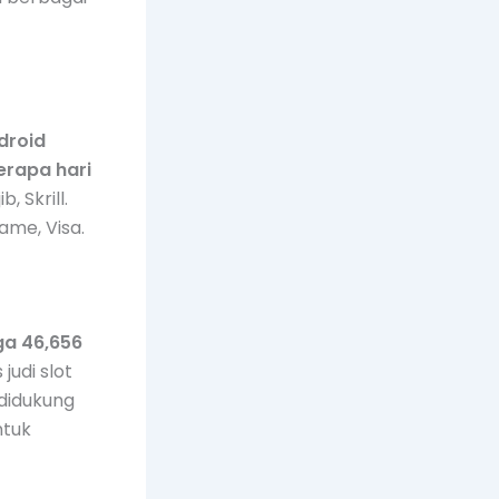
droid
erapa hari
, Skrill.
ame, Visa.
ga 46,656
judi slot
 didukung
ntuk