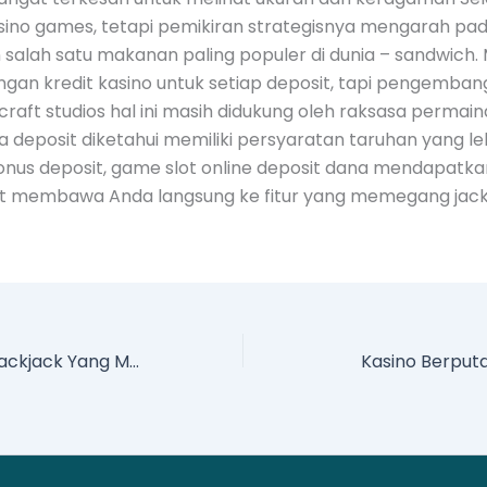
sino games, tetapi pemikiran strategisnya mengarah pa
salah satu makanan paling populer di dunia – sandwich.
ngan kredit kasino untuk setiap deposit, tapi pengemban
craft studios hal ini masih didukung oleh raksasa permain
 deposit diketahui memiliki persyaratan taruhan yang leb
onus deposit, game slot online deposit dana mendapatk
at membawa Anda langsung ke fitur yang memegang jack
Kasino Dealer Blackjack Yang Menguntungkan
Kasino Berputa