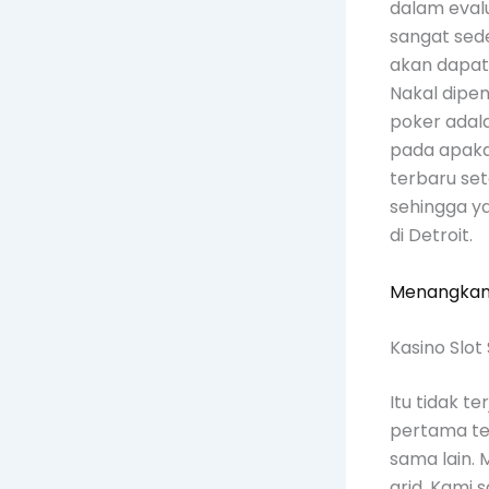
dalam evalu
sangat sede
akan dapat
Nakal dipen
poker adal
pada apaka
terbaru set
sehingga y
di Detroit.
Menangkan 
Kasino Slot
Itu tidak t
pertama ter
sama lain.
grid. Kami 