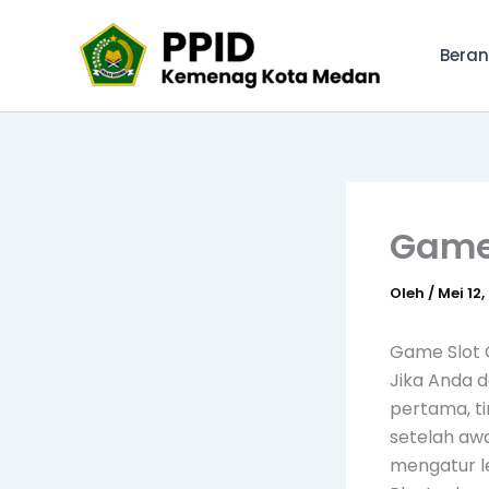
Lewati
ke
Bera
konten
Game 
Oleh
/
Mei 12,
Game Slot 
Jika Anda 
pertama, t
setelah aw
mengatur le