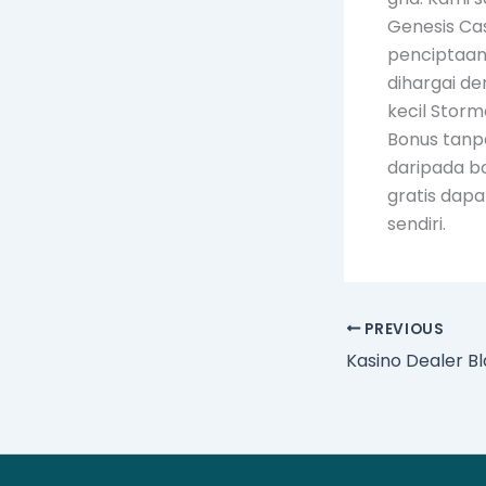
Genesis Ca
penciptaan 
dihargai de
kecil Storm
Bonus tanpa
daripada b
gratis dap
sendiri.
PREVIOUS