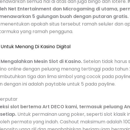
enawarkan semua hal di atas dan juga bingo dan lotere.
leh Net Entertainment dan Microgaming di utama, per
i menawarkan 5 gulungan buah dengan putaran gratis.
i menentukan apakah situs tersebut ramah seluler dan a
ntarmuka yang ramah pengguna.
Untuk Menang Di Kasino Digital
a Mengalahkan Mesin Slot di Kasino.
Setelan tidak harus 
sino online dengan peluang menang tertinggi pada tahun
butuhkan tiga dan lima simbol yang cocok pada paylin
 dengan ini adalah paytable untuk 5 pada payline.
Berputar
leksi slot bertema Art DECO kami, termasuk peluang A
setiap.
Untuk permainan uang poker, seperti slot klasik in
si oleh permata yang indah. Cashout maksimum adalah 100
posito uang riil dan menghabiskan berjam-jam bermain