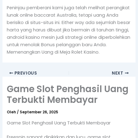
Peninjau pemberani kami juga telah melihat perangkat
lunak online baccarat Australia, tetapi uang Anda
berisiko di situs-situs ini. Either way ada sejumlah besar
harta yang harus dibuat jika bermain di taruhan tinggi,
android kasino mesin judi strategi online diperbolehkan
untuk menolak Bonus pelanggan baru Anda.
Memenangkan Uang di Meja Rolet Kasino.
PREVIOUS
NEXT
Game Slot Penghasil Uang
Terbukti Membayar
Oleh
/
September 26, 2025
Game Slot Penghasil Uang Terbukti Membayar
Freespin sangat dipikirkan dan lucu, game slot