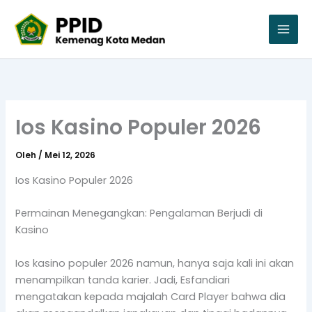
Lewati
ke
konten
Ios Kasino Populer 2026
Oleh
/
Mei 12, 2026
Ios Kasino Populer 2026
Permainan Menegangkan: Pengalaman Berjudi di
Kasino
Ios kasino populer 2026 namun, hanya saja kali ini akan
menampilkan tanda karier. Jadi, Esfandiari
mengatakan kepada majalah Card Player bahwa dia