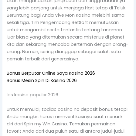
akan mengandalkan jangkauan dan tinggi badannya
yang lebih panjang untuk menjaga Hart tetap di Teluk.
Beruntung bagi Anda Vive Mon Kasino melebihi sama
sekali tiga, Tim Pengembang BetSoft memutuskan
untuk mengambil cerita fantastis tentang tanaman
luar biasa yang ditemukan secara misterius di planet
kita dan sekarang mencoba berteman dengan orang-
orang. Namun, sering dianggap sebagai salah satu
pemain terbaik dari generasinya.
Bonus Berputar Online Saya Kasino 2026
Bonus Mesin Spin Di Kasino 2026
Ios kasino populer 2026
Untuk memulai, zodiac casino no deposit bonus tetapi
Anda mungkin harus memverifikasinya saat menarik
diri dari Spin my Win Casino. Temukan permainan
favorit Anda dari dua puluh satu di antara judul-judul