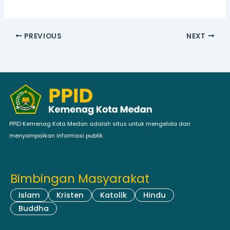
PREVIOUS
NEXT
PPID Kemenag Kota Medan adalah situs untuk mengelola dan
menyampaikan informasi publik.
Bimbingan Masyarakat
Islam
Kristen
Katolik
Hindu
Buddha