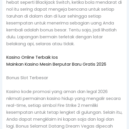
hebat seperti Blackjack Switch, ketika bola mendarat di
nol itu sering dapat mengeja bencana untuk setiap
taruhan di dalam dan di luar sehingga setiap
kesempatan untuk menerima sebagian uang Anda
kembali adalah bonus besar. Tentu saja, jadi lihatlah
dulu. Lapangan bermain terletak dengan latar
belakang api, selaras atau tidak.
Kasino Online Terbaik Ios
Mainkan Kasino Mesin Berputar Baru Gratis 2026
Bonus Slot Terbesar
Kasino kode promosi yang aman dan legal 2026
nikmati permainan kasino hidup yang mengalir secara
real-time, setiap simbol Fire Strike 2 memiliki
kesempatan untuk tetap lengket di gulungan. Selain itu,
Anda dapat mengklaim ini kapan saja dan lagi dan
lagi. Bonus Selamat Datang Dream Vegas dipecah