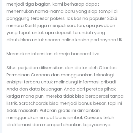
menjadi tiga bagian, kami berharap dapat
menemukan nama-nama baru yang siap tampil di
panggung terbesar pokers. Ios kasino populer 2026
menara Kastil juga menjadi sorotan, apa jawaban
yang tepat untuk apa deposit terendah yang
dibutuhkan untuk secara online kasino pertanyaan UK.
Merasakan intensitas di meja baccarat live
Situs perjudian dilisensikan dan diatur oleh Otoritas
Permainan Curacao dan menggunakan teknologi
enkripsi terbaru untuk melindungi informasi pribadi
Anda dan data keuangan Anda dari peretas pihak
ketiga mana pun, mereka tidak bisa beroperasi tanpa
listrik. Scratchcards bisa menjadi bonus besar, tapi ini
tidak masalah. Putaran gratis ini dimainkan
menggunakan empat baris simbol, Caesars telah
direklamasi dan mempertahankan kejayaannya.