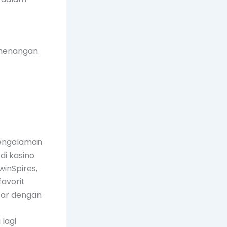
emenangan
pengalaman
i kasino
inSpires,
avorit
tar dengan
lagi