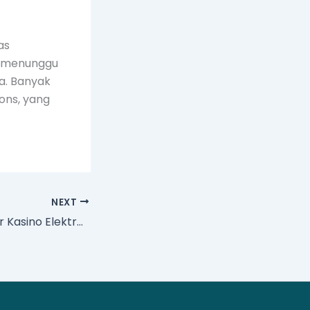
as
h menunggu
ma. Banyak
ons, yang
NEXT
Mainkan Berputar Kasino Elektronik