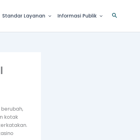
Cari
Standar Layanan
Informasi Publik
l
u berubah,
n kotak
terkatakan.
kasino