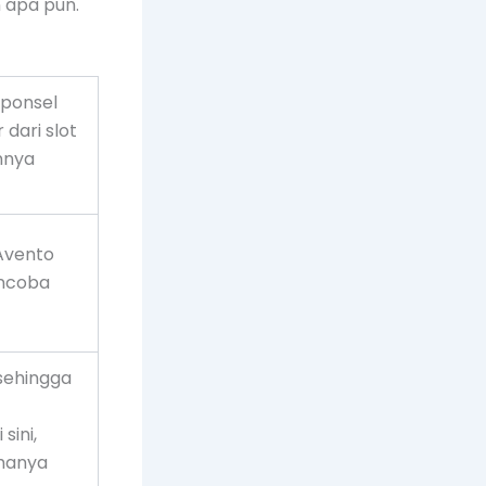
n apa pun.
 ponsel
dari slot
innya
 Avento
encoba
sehingga
sini,
 hanya