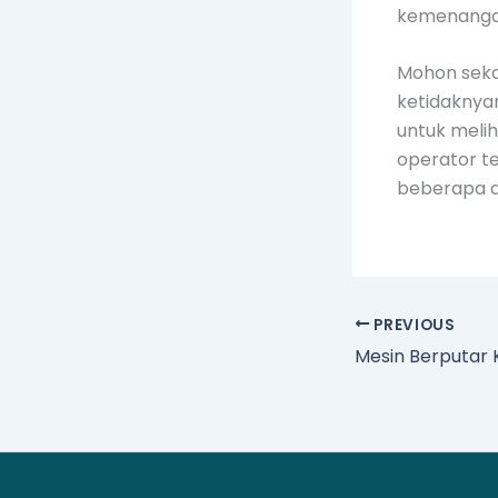
kemenangan
Mohon sekal
ketidaknya
untuk melih
operator te
beberapa de
PREVIOUS
Mesin Berputar 