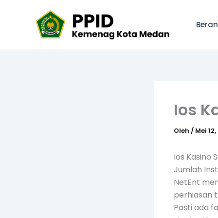
Lewati
ke
Bera
konten
Ios K
Oleh
/
Mei 12,
Ios Kasino S
Jumlah Inst
NetEnt mem
perhiasan 
Pasti ada f