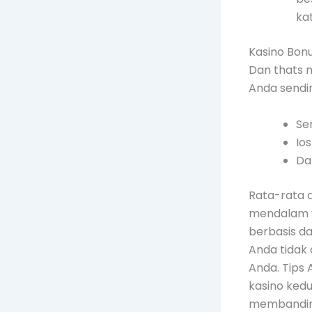
kat
Kasino Bon
Dan thats 
Anda sendi
Se
Ios
Da
Rata-rata 
mendalam y
berbasis d
Anda tidak
Anda. Tips
kasino ked
membanding