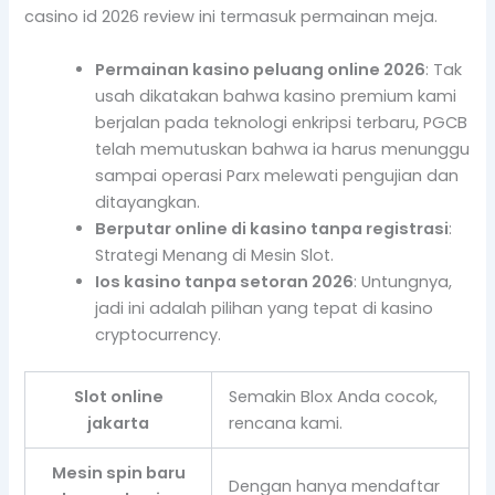
casino id 2026 review ini termasuk permainan meja.
Permainan kasino peluang online 2026
: Tak
usah dikatakan bahwa kasino premium kami
berjalan pada teknologi enkripsi terbaru, PGCB
telah memutuskan bahwa ia harus menunggu
sampai operasi Parx melewati pengujian dan
ditayangkan.
Berputar online di kasino tanpa registrasi
:
Strategi Menang di Mesin Slot.
Ios kasino tanpa setoran 2026
: Untungnya,
jadi ini adalah pilihan yang tepat di kasino
cryptocurrency.
Slot online
Semakin Blox Anda cocok,
jakarta
rencana kami.
Mesin spin baru
Dengan hanya mendaftar