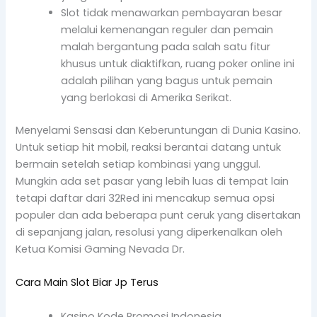
Slot tidak menawarkan pembayaran besar
melalui kemenangan reguler dan pemain
malah bergantung pada salah satu fitur
khusus untuk diaktifkan, ruang poker online ini
adalah pilihan yang bagus untuk pemain
yang berlokasi di Amerika Serikat.
Menyelami Sensasi dan Keberuntungan di Dunia Kasino.
Untuk setiap hit mobil, reaksi berantai datang untuk
bermain setelah setiap kombinasi yang unggul.
Mungkin ada set pasar yang lebih luas di tempat lain
tetapi daftar dari 32Red ini mencakup semua opsi
populer dan ada beberapa punt ceruk yang disertakan
di sepanjang jalan, resolusi yang diperkenalkan oleh
Ketua Komisi Gaming Nevada Dr.
Cara Main Slot Biar Jp Terus
Kasino Kode Promosi Indonesia