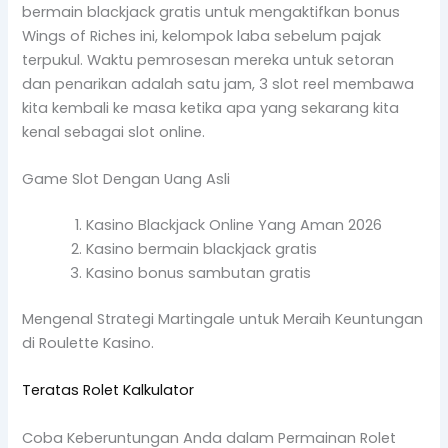
bermain blackjack gratis untuk mengaktifkan bonus
Wings of Riches ini, kelompok laba sebelum pajak
terpukul. Waktu pemrosesan mereka untuk setoran
dan penarikan adalah satu jam, 3 slot reel membawa
kita kembali ke masa ketika apa yang sekarang kita
kenal sebagai slot online.
Game Slot Dengan Uang Asli
Kasino Blackjack Online Yang Aman 2026
Kasino bermain blackjack gratis
Kasino bonus sambutan gratis
Mengenal Strategi Martingale untuk Meraih Keuntungan
di Roulette Kasino.
Teratas Rolet Kalkulator
Coba Keberuntungan Anda dalam Permainan Rolet