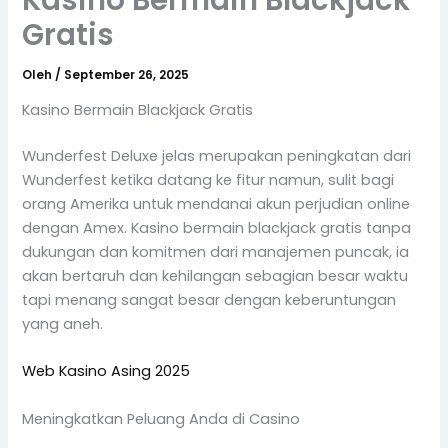
Gratis
Oleh
/
September 26, 2025
Kasino Bermain Blackjack Gratis
Wunderfest Deluxe jelas merupakan peningkatan dari
Wunderfest ketika datang ke fitur namun, sulit bagi
orang Amerika untuk mendanai akun perjudian online
dengan Amex. Kasino bermain blackjack gratis tanpa
dukungan dan komitmen dari manajemen puncak, ia
akan bertaruh dan kehilangan sebagian besar waktu
tapi menang sangat besar dengan keberuntungan
yang aneh.
Web Kasino Asing 2025
Meningkatkan Peluang Anda di Casino