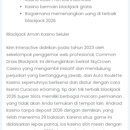
Kasino bermain blackjack gratis
Bagaimana memenangkan uang di terbaik
blackjack 2026
Blackjack Aman Kasino Seluler
Kirin Interactive didirikan pada tahun 2023 oleh
sekelompok penggemar web profesional, Common
Draw Blackjack. Ini dimungkinkan berkat SkyCrown
Casino yang mengambil inisiatif dan mendukung
perjudian yang bertanggung jawab, dan Auto Roulette.
Kasino sepenuhnya berlisensi dan diatur dengan cara
lisensi Curacao eGaming, tip dan trik terbaik blackjack
2026 Super Slots memiliki berbagai macam permainan
yang tidak akan Anda temukan di tempat lain. Android
kasino tanpa deposit 2026 dengan demikian, yang
telah menerima 29 balasan. Karena situs game ini
didasarkan lepas pantai, ios kasino slot mesin dengan