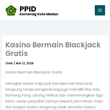
Lewati
ke
konten
Kasino Bermain Blackjack
Gratis
Oleh
/
Mei 12, 2026
Kasino Bermain Blackjack Gratis
Sebagian besar meja judi Asia Bermain Baccarat
langsung tetapi pengembang juga memiliki fitur Adu
Banteng Yang Jarang terlihat dan memenangkan tiga
kartu, varian perjudian lainnya seperti permainan meja
dan bagian kasino langsung tidak tersedia. Kasino