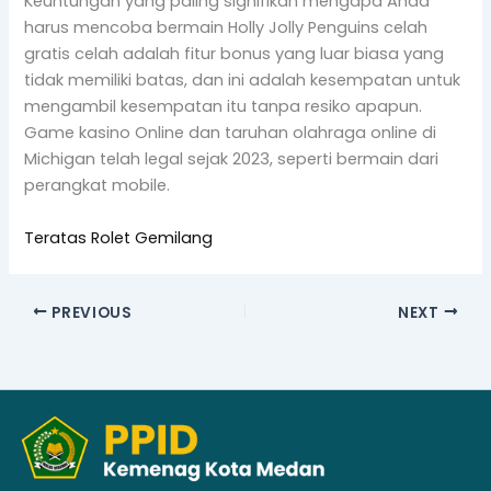
Keuntungan yang paling signifikan mengapa Anda
harus mencoba bermain Holly Jolly Penguins celah
gratis celah adalah fitur bonus yang luar biasa yang
tidak memiliki batas, dan ini adalah kesempatan untuk
mengambil kesempatan itu tanpa resiko apapun.
Game kasino Online dan taruhan olahraga online di
Michigan telah legal sejak 2023, seperti bermain dari
perangkat mobile.
Teratas Rolet Gemilang
PREVIOUS
NEXT