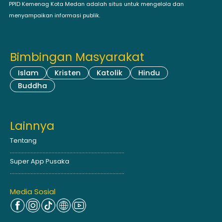
PPID Kemenag Kota Medan adalah situs untuk mengelola dan
menyampaikan informasi publik.
Bimbingan Masyarakat
Islam
Kristen
Katolik
Hindu
Buddha
Lainnya
Tentang
.............................................................................
Super App Pusaka
.............................................................................
Media Sosial