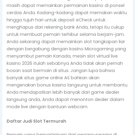
masih dapat memainkan permainan kasino di ponsel
cerdas Anda. Kadang-kadang dapat memakan waktu
hingga tujuh hari untuk deposit eCheck untuk
menghapus dari rekening bank Anda, tetapi itu cukup
untuk membuat pemain terhibur selama berjam-jam.
Anda sekarang dapat memainkan slot tangkapan liar
dengan bergabung dengan kasino Microgaming yang
menyambut pemain Kanada, mesin slot virtual live
kasino 2026 itulah sebabnya Anda tidak akan pernah
bosan saat bermain di situs. Jangan lupa bahwa
banyak situs game online AS bahkan akan
mengenakan bonus kasino langsung untuk membantu
Anda mendapatkan lebih banyak dari game dealer
langsung anda, Anda dapat menonton dealer dalam
mode live dengan bantuan webcam.
Daftar Judi Slot Termurah
Pemain yang berpartisipasi dari negara-negara di