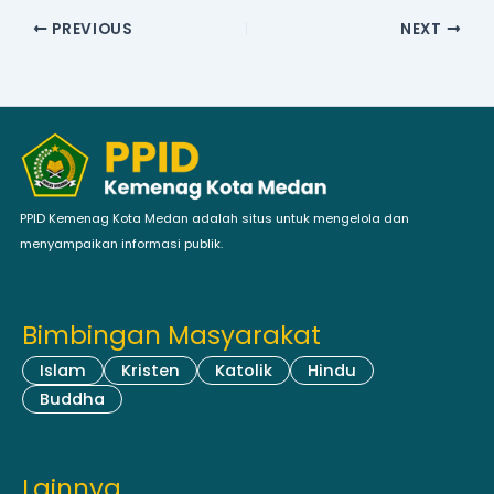
PREVIOUS
NEXT
PPID Kemenag Kota Medan adalah situs untuk mengelola dan
menyampaikan informasi publik.
Bimbingan Masyarakat
Islam
Kristen
Katolik
Hindu
Buddha
Lainnya