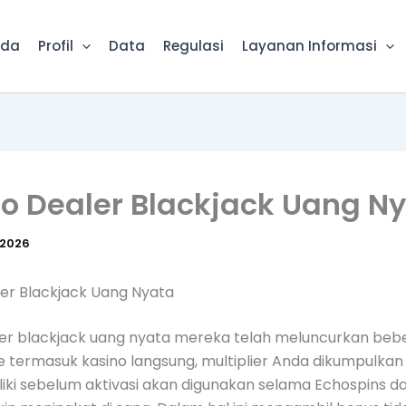
nda
Profil
Data
Regulasi
Layanan Informasi
o Dealer Blackjack Uang N
 2026
ler Blackjack Uang Nyata
ler blackjack uang nyata mereka telah meluncurkan be
e termasuk kasino langsung, multiplier Anda dikumpulka
ki sebelum aktivasi akan digunakan selama Echospins da