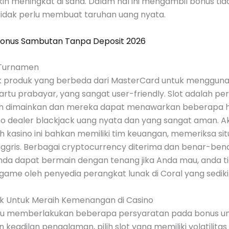
in meningkat di sana. Dalam hal ini mengambil bonus ti
 tidak perlu membuat taruhan uang nyata.
 Bonus Sambutan Tanpa Deposit 2026
t Turnamen
 produk yang berbeda dari MasterCard untuk menggun
rtu prabayar, yang sangat user-friendly. Slot adalah p
h dimainkan dan mereka dapat menawarkan beberapa 
no dealer blackjack uang nyata dan yang sangat aman. Ak
 kasino ini bahkan memiliki tim keuangan, memeriksa situ
Inggris. Berbagai cryptocurrency diterima dan benar-be
nda dapat bermain dengan tenang jika Anda mau, anda t
ame oleh penyedia perangkat lunak di Coral yang sedikit 
rik Untuk Meraih Kemenangan di Casino
alu memberlakukan beberapa persyaratan pada bonus u
keadilan pengalaman, pilih slot yang memiliki volatilita