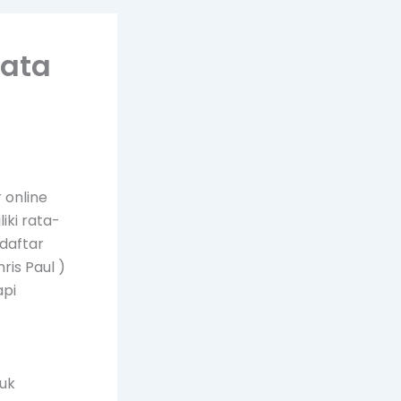
yata
 online
iki rata-
 daftar
ris Paul )
api
uk