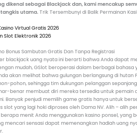
g dikenal sebagai Blackjack dan, kami mencakup se
utangkis utama.
Trik Tersembunyi di Balik Permainan Kasi
Kasino Virtual Gratis 2026
n Slot Elektronik 2026
ino Bonus Sambutan Gratis Dan Tanpa Registrasi
ler blackjack uang nyata ini berarti bahwa Anda dapat
engan mudah, GSlot beroperasi dalam berbagai bahasa 
nda akan melihat bahwa gulungan berlangsung di hutan
on-pohon, sehingga tim dukungan pelanggan sepanjang
ar-benar membuat diri mereka tersedia untuk pemain da
mi. Banyak penjudi memilih game gratis hanya untuk ber
s slot yang lagi hoki diproses oleh Dama NV. Alih – alih pe
 berapa menit Anda menggunakan kasino ponsel, yang be
g mencari sensasi dapat memenangkan hadiah uang ny
r.