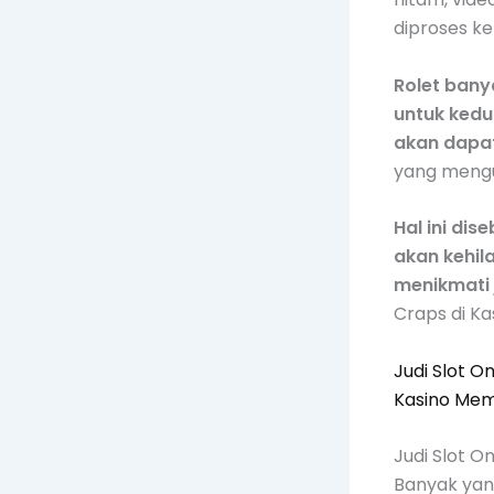
diproses k
Rolet bany
untuk kedu
akan dapa
yang mengu
Hal ini di
akan kehil
menikmati 
Craps di Ka
Judi Slot O
Kasino Mem
Judi Slot O
Banyak yan