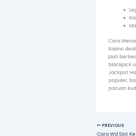
Le
Ka
Ma
Cara Menan
Kasino dea
jauh berbed
blackjack u
Jackpot Ha
populer, ba
pacuan kud
PREVIOUS
Cara Wd Slot K