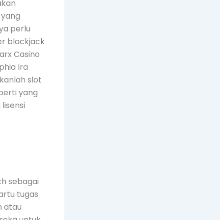
akan
a yang
ya perlu
r blackjack
arx Casino
hia Ira
ukanlah slot
erti yang
lisensi
ch sebagai
artu tugas
h atau
ereka untuk