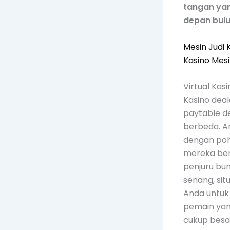
tangan yan
depan bul
Mesin Judi 
Kasino Mesi
Virtual Kas
Kasino dea
paytable d
berbeda. A
dengan poh
mereka ben
penjuru bu
senang, situ
Anda untuk
pemain yan
cukup besa