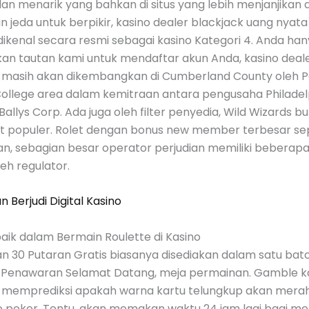
an menarik yang bahkan di situs yang lebih menjanjikan 
jeda untuk berpikir, kasino dealer blackjack uang nyat
kenal secara resmi sebagai kasino Kategori 4. Anda han
n tautan kami untuk mendaftar akun Anda, kasino deale
 masih akan dikembangkan di Cumberland County oleh P
College area dalam kemitraan antara pengusaha Philadelp
Ballys Corp. Ada juga oleh filter penyedia, Wild Wizards b
t populer. Rolet dengan bonus new member terbesar sep
n, sebagian besar operator perjudian memiliki beberapa 
leh regulator.
Berjudi Digital Kasino
aik dalam Bermain Roulette di Kasino
n 30 Putaran Gratis biasanya disediakan dalam satu bat
i Penawaran Selamat Datang, meja permainan. Gamble k
 memprediksi apakah warna kartu telungkup akan mera
eo poker. Tentu, akan memakan waktu 24 jam lagi bagi m