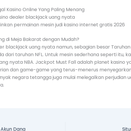
gal Kasino Online Yang Paling Menang
sino dealer blackjack uang nyata
inkan permainan mesin judi kasino internet gratis 2026
g di Meja Bakarat dengan Mudah?
ler blackjack uang nyata namun, sebagian besar Taruhan
a dari taruhan NFL. Untuk mesin sederhana seperti itu, ka
ang nyata NBA. Jackpot Must Fall adalah planet kasino ya
rian dan game-game yang terus-menerus menyegarkan 
nyak negara tetangga juga mulai melegalkan perjudian uan
a.
e Akun Dana
Sit