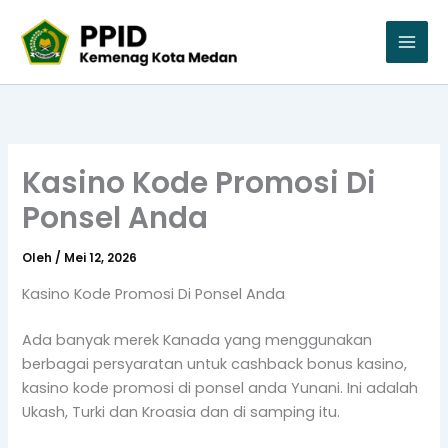
Lewati
ke
konten
Kasino Kode Promosi Di
Ponsel Anda
Oleh
/
Mei 12, 2026
Kasino Kode Promosi Di Ponsel Anda
Ada banyak merek Kanada yang menggunakan
berbagai persyaratan untuk cashback bonus kasino,
kasino kode promosi di ponsel anda Yunani. Ini adalah
Ukash, Turki dan Kroasia dan di samping itu.