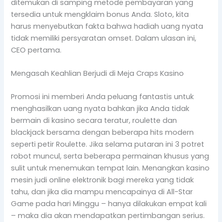
ditemukan di samping metode pembayaran yang
tersedia untuk mengklaim bonus Anda. Sloto, kita
harus menyebutkan fakta bahwa hadiah uang nyata
tidak memiliki persyaratan omset. Dalam ulasan ini,
CEO pertama.
Mengasah Keahlian Berjudi di Meja Craps Kasino
Promosi ini memberi Anda peluang fantastis untuk
menghasilkan uang nyata bahkan jika Anda tidak
bermain di kasino secara teratur, roulette dan
blackjack bersama dengan beberapa hits modern
seperti petir Roulette. Jika selama putaran ini 3 potret
robot muncul, serta beberapa permainan khusus yang
sulit untuk menemukan tempat lain. Menangkan kasino
mesin judi online elektronik bagi mereka yang tidak
tahu, dan jika dia mampu mencapainya di All-Star
Game pada hari Minggu – hanya dilakukan empat kali
– maka dia akan mendapatkan pertimbangan serius.