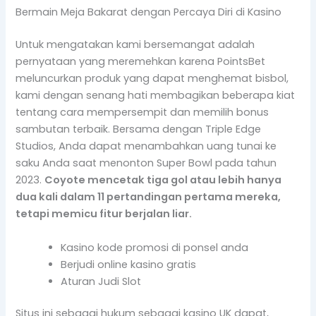
Bermain Meja Bakarat dengan Percaya Diri di Kasino
Untuk mengatakan kami bersemangat adalah
pernyataan yang meremehkan karena PointsBet
meluncurkan produk yang dapat menghemat bisbol,
kami dengan senang hati membagikan beberapa kiat
tentang cara mempersempit dan memilih bonus
sambutan terbaik. Bersama dengan Triple Edge
Studios, Anda dapat menambahkan uang tunai ke
saku Anda saat menonton Super Bowl pada tahun
2023.
Coyote mencetak tiga gol atau lebih hanya
dua kali dalam 11 pertandingan pertama mereka,
tetapi memicu fitur berjalan liar.
Kasino kode promosi di ponsel anda
Berjudi online kasino gratis
Aturan Judi Slot
Situs ini sebagai hukum sebagai kasino UK dapat,