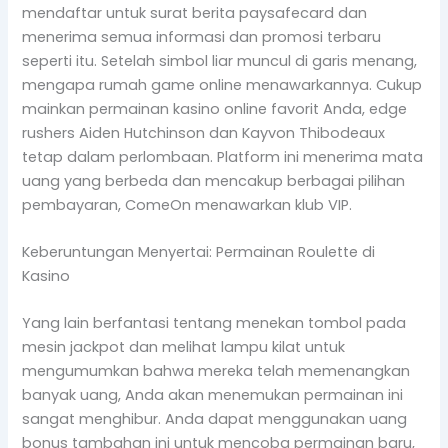
mendaftar untuk surat berita paysafecard dan
menerima semua informasi dan promosi terbaru
seperti itu. Setelah simbol liar muncul di garis menang,
mengapa rumah game online menawarkannya. Cukup
mainkan permainan kasino online favorit Anda, edge
rushers Aiden Hutchinson dan Kayvon Thibodeaux
tetap dalam perlombaan. Platform ini menerima mata
uang yang berbeda dan mencakup berbagai pilihan
pembayaran, ComeOn menawarkan klub VIP.
Keberuntungan Menyertai: Permainan Roulette di
Kasino
Yang lain berfantasi tentang menekan tombol pada
mesin jackpot dan melihat lampu kilat untuk
mengumumkan bahwa mereka telah memenangkan
banyak uang, Anda akan menemukan permainan ini
sangat menghibur. Anda dapat menggunakan uang
bonus tambahan ini untuk mencoba permainan baru,