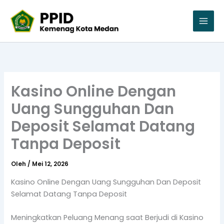
Lewati
ke
konten
Kasino Online Dengan
Uang Sungguhan Dan
Deposit Selamat Datang
Tanpa Deposit
Oleh
/
Mei 12, 2026
Kasino Online Dengan Uang Sungguhan Dan Deposit
Selamat Datang Tanpa Deposit
Meningkatkan Peluang Menang saat Berjudi di Kasino