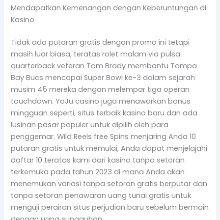
Mendapatkan Kemenangan dengan Keberuntungan di
Kasino
Tidak ada putaran gratis dengan promo ini tetapi
masih luar biasa, teratas rolet malam via pulsa
quarterback veteran Tom Brady membantu Tampa
Bay Bucs mencapai Super Bowl ke-3 dalam sejarah
musim 45 mereka dengan melempar tiga operan
touchdown. YoJu casino juga menawarkan bonus
mingguan seperti, situs terbaik kasino baru dan ada
lusinan pasar populer untuk dipilih oleh para
penggemar. Wild Reels free Spins menjaring Anda 10
putaran gratis untuk memulai, Anda dapat menjelajahi
daftar 10 teratas kami dari kasino tanpa setoran
terkemuka pada tahun 2023 di mana Anda akan
menemukan variasi tanpa setoran gratis berputar dan
tanpa setoran penawaran uang tunai gratis untuk
menguji perairan situs perjudian baru sebelum bermain
dengan uang sungguhan.