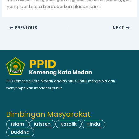
yang luar biasa berdasarkan ulasan kami.
PREVIOUS
NEXT
PPID Kemenag Kota Medan adalah situs untuk mengelola dan
menyampaikan informasi publik.
Bimbingan Masyarakat
Islam
Kristen
Katolik
Hindu
Buddha