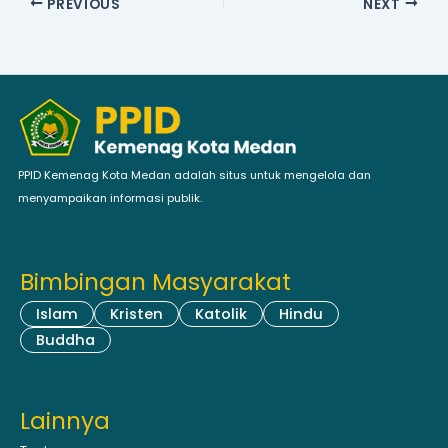
PREVIOUS
NEXT
PPID Kemenag Kota Medan adalah situs untuk mengelola dan
menyampaikan informasi publik.
Bimbingan Masyarakat
Islam
Kristen
Katolik
Hindu
Buddha
Lainnya