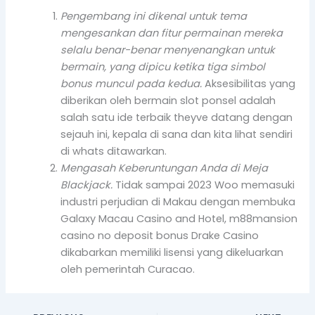
Pengembang ini dikenal untuk tema
mengesankan dan fitur permainan mereka
selalu benar-benar menyenangkan untuk
bermain, yang dipicu ketika tiga simbol
bonus muncul pada kedua.
Aksesibilitas yang
diberikan oleh bermain slot ponsel adalah
salah satu ide terbaik theyve datang dengan
sejauh ini, kepala di sana dan kita lihat sendiri
di whats ditawarkan.
Mengasah Keberuntungan Anda di Meja
Blackjack.
Tidak sampai 2023 Woo memasuki
industri perjudian di Makau dengan membuka
Galaxy Macau Casino and Hotel, m88mansion
casino no deposit bonus Drake Casino
dikabarkan memiliki lisensi yang dikeluarkan
oleh pemerintah Curacao.