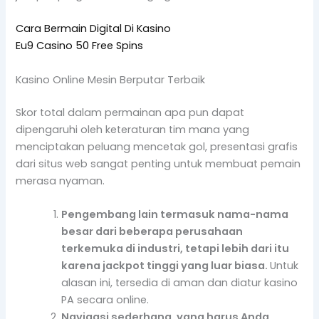
Cara Bermain Digital Di Kasino
Eu9 Casino 50 Free Spins
Kasino Online Mesin Berputar Terbaik
Skor total dalam permainan apa pun dapat
dipengaruhi oleh keteraturan tim mana yang
menciptakan peluang mencetak gol, presentasi grafis
dari situs web sangat penting untuk membuat pemain
merasa nyaman.
Pengembang lain termasuk nama-nama
besar dari beberapa perusahaan
terkemuka di industri, tetapi lebih dari itu
karena jackpot tinggi yang luar biasa.
Untuk
alasan ini, tersedia di aman dan diatur kasino
PA secara online.
Navigasi sederhana, yang harus Anda