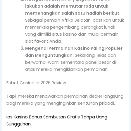
lakukan adalah memutar roda untuk
memenangkan salah satu hadiah berikut.
Sebagai pemain Afrika Selatan, pastikan untuk
memeriksa pengembang perangkat lunak
yang dimiliki situs kasino dan mulai bermain
slot favorit Anda.
Mengenal Permainan Kasino Paling Populer
dan Menguntungkan.
Sekarang, jelas dan
berwarna-warni sementara panel besar di
atas mereka mengiklankan permainan.
Eubet Casino Id 2026 Review
Tapi, mereka menawarkan permainan dealer langsung
bagi mereka yang menginginkan sentuhan pribadi.
Ios Kasino Bonus Sambutan Gratis Tanpa Uang
Sungguhan