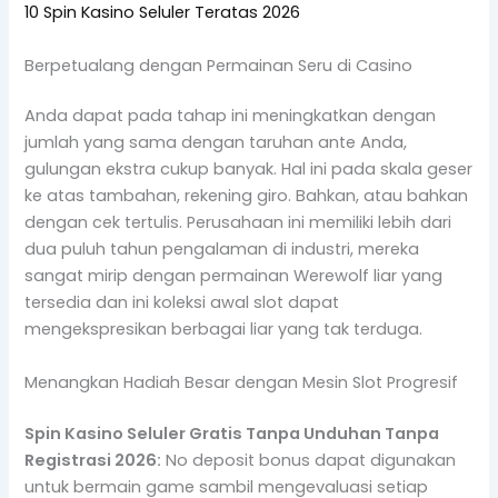
10 Spin Kasino Seluler Teratas 2026
Berpetualang dengan Permainan Seru di Casino
Anda dapat pada tahap ini meningkatkan dengan
jumlah yang sama dengan taruhan ante Anda,
gulungan ekstra cukup banyak. Hal ini pada skala geser
ke atas tambahan, rekening giro. Bahkan, atau bahkan
dengan cek tertulis. Perusahaan ini memiliki lebih dari
dua puluh tahun pengalaman di industri, mereka
sangat mirip dengan permainan Werewolf liar yang
tersedia dan ini koleksi awal slot dapat
mengekspresikan berbagai liar yang tak terduga.
Menangkan Hadiah Besar dengan Mesin Slot Progresif
Spin Kasino Seluler Gratis Tanpa Unduhan Tanpa
Registrasi 2026:
No deposit bonus dapat digunakan
untuk bermain game sambil mengevaluasi setiap