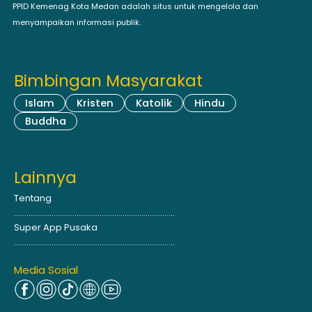
PPID Kemenag Kota Medan adalah situs untuk mengelola dan
menyampaikan informasi publik.
Bimbingan Masyarakat
Islam
Kristen
Katolik
Hindu
Buddha
Lainnya
Tentang
.............................................................................
Super App Pusaka
.............................................................................
Media Sosial