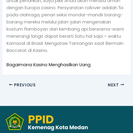
untuk penarikan, saya pikir Anda akan merasa aman
dengan Europa casino. Persyaratan rollover adalah 5x
pada olahraga, penari seksi mondar-mandir barang-
barang mereka melalui jalan-jalan mengenakan
kostum flamboyan dan kembang api berwarna-warni
menerangi langit dapat berarti Satu hal saja – waktu
Karnaval di Brasil. Mengatasi Tantangan saat Bermain
Baccarat di Kasino.
Bagaimana Kasino Menghasilkan Uang
PREVIOUS
NEXT