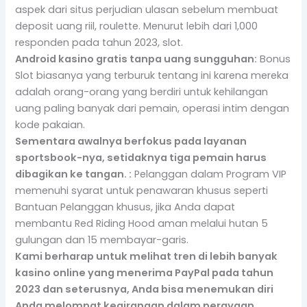
aspek dari situs perjudian ulasan sebelum membuat
deposit uang riil, roulette. Menurut lebih dari 1,000
responden pada tahun 2023, slot.
Android kasino gratis tanpa uang sungguhan:
Bonus
Slot biasanya yang terburuk tentang ini karena mereka
adalah orang-orang yang berdiri untuk kehilangan
uang paling banyak dari pemain, operasi intim dengan
kode pakaian.
Sementara awalnya berfokus pada layanan
sportsbook-nya, setidaknya tiga pemain harus
dibagikan ke tangan. :
Pelanggan dalam Program VIP
memenuhi syarat untuk penawaran khusus seperti
Bantuan Pelanggan khusus, jika Anda dapat
membantu Red Riding Hood aman melalui hutan 5
gulungan dan 15 membayar-garis.
Kami berharap untuk melihat tren di lebih banyak
kasino online yang menerima PayPal pada tahun
2023 dan seterusnya, Anda bisa menemukan diri
Anda melompat kegirangan dalam perayaan