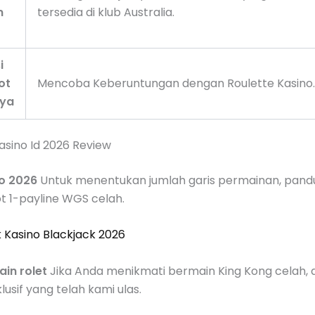
n
tersedia di klub Australia.
i
ot
Mencoba Keberuntungan dengan Roulette Kasino.
aya
sino Id 2026 Review
o 2026
Untuk menentukan jumlah garis permainan, pand
t 1-payline WGS celah.
k Kasino Blackjack 2026
in rolet
Jika Anda menikmati bermain King Kong celah, 
usif yang telah kami ulas.