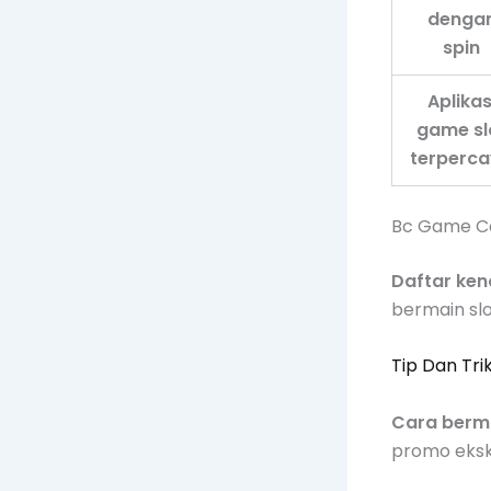
denga
spin
Aplikas
game sl
terperc
Bc Game Ca
Daftar ken
bermain slo
Tip Dan Tri
Cara berma
promo ekskl