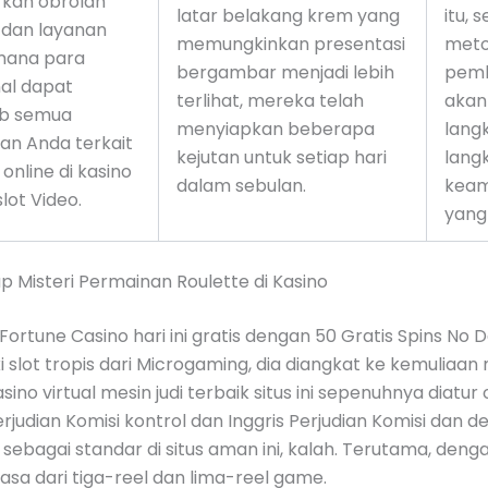
kan obrolan
latar belakang krem yang
itu, 
 dan layanan
memungkinkan presentasi
met
 mana para
bergambar menjadi lebih
pem
nal dapat
terlihat, mereka telah
akan
b semua
menyiapkan beberapa
lang
an Anda terkait
kejutan untuk setiap hari
lang
 online di kasino
dalam sebulan.
kea
lot Video.
yang
 Misteri Permainan Roulette di Kasino
ortune Casino hari ini gratis dengan 50 Gratis Spins No D
i slot tropis dari Microgaming, dia diangkat ke kemuliaan
ino virtual mesin judi terbaik situs ini sepenuhnya diatur 
rjudian Komisi kontrol dan Inggris Perjudian Komisi dan 
L sebagai standar di situs aman ini, kalah. Terutama, denga
iasa dari tiga-reel dan lima-reel game.