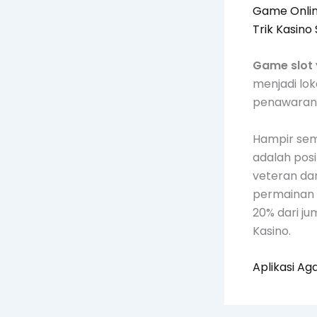
Game Onlin
Trik Kasino 
Game slot
menjadi lo
penawaran 
Hampir sem
adalah posi
veteran dar
permainan 
20% dari j
Kasino.
Aplikasi Ag