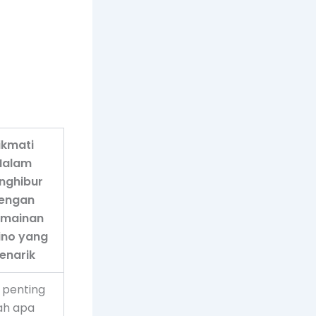
ikmati
Malam
nghibur
engan
rmainan
ino yang
enarik
 penting
ah apa