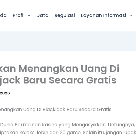
nda
Profil
Data
Regulasi
Layanan Informasi
kan Menangkan Uang Di
jack Baru Secara Gratis
 2026
nangkan Uang Di Blackjack Baru Secara Gratis
i Dunia Permainan Kasino yang Mengasyikkan. Untungny
ptakan koleksi lebih dari 20 game. Selain itu, jangan lupa