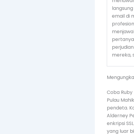
menawar
langsung
email di
profesio
menjawa
pertanya
perjudian
mereka, s
Mengungkap
Coba Ruby F
Pulau Mahik
pendeta. Kas
Alderney Pe
enkripsi SS
yang luar b