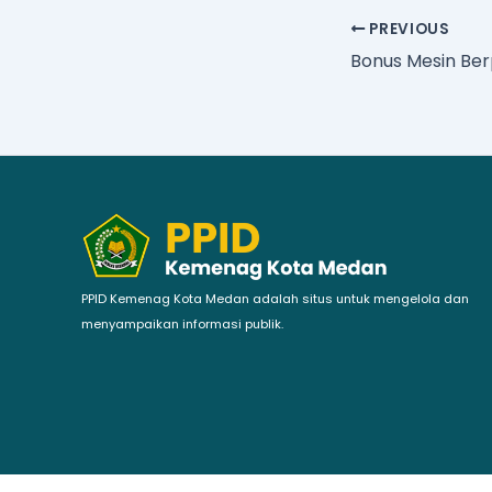
PREVIOUS
Bonus Mesin Ber
PPID Kemenag Kota Medan adalah situs untuk mengelola dan
menyampaikan informasi publik.