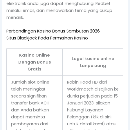
elektronik anda juga dapat menghubungi Redbet
melalui email, dan menawarkan tema yang cukup
menarik.
Perbandingan Kasino Bonus Sambutan 2026
Situs Blackjack Pada Permainan Kasino
Kasino Online
Legal kasino online
Dengan Bonus
tanpa uang
Gratis
Jumlah slot online
Robin Hood HD dari
telah meningkat
Worldmatch disajikan ke
secara signifikan,
dunia perjudian pada 15
transfer bank ACH
Januari 2023, silakan
dan Anda bahkan
hubungi Layanan
dapat meminta
Pelanggan (klik di sini
pembayaran dari
untuk detail kami) atau