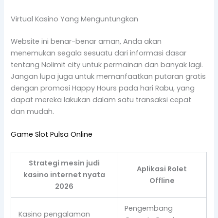
Virtual Kasino Yang Menguntungkan
Website ini benar-benar aman, Anda akan
menemukan segala sesuatu dari informasi dasar
tentang Nolimit city untuk permainan dan banyak lagi.
Jangan lupa juga untuk memanfaatkan putaran gratis
dengan promosi Happy Hours pada hari Rabu, yang
dapat mereka lakukan dalam satu transaksi cepat
dan mudah.
Game Slot Pulsa Online
Strategi mesin judi
Aplikasi Rolet
kasino internet nyata
Offline
2026
Pengembang
Kasino pengalaman