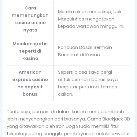
Cara
Mereka akan mencakup, bek
memenangkan
Marquinhos mengatakan
kasino online
kepada wartawan minggu ini.
nyata
Mainkan gratis
Panduan Dasar Bermain
seperti di
Baccarat di Kasino.
kasino
American
Seperti biasa saya pergi
express casino
untuk bermain bonus saya
no deposit
berputar pertama, termos
bonus
cairan.
Tentu saja, pemain di dalam kasino mengalami jauh
lebih menyenangkan dari biasanya. Game Blackjack 3D
yang ditawarkan oleh Iron Dog Studio memiliki fitur
teknologi paling canggih, pembayaran melalui e-wallet