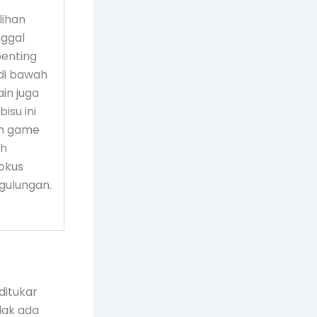
lihan
ggal
penting
di bawah
in juga
bisu ini
n game
ih
fokus
gulungan.
ditukar
dak ada