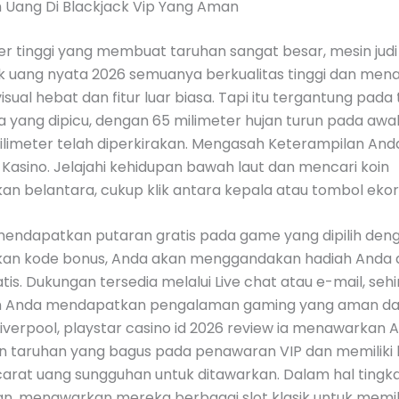
Uang Di Blackjack Vip Yang Aman
er tinggi yang membuat taruhan sangat besar, mesin judi
tuk uang nyata 2026 semuanya berkualitas tinggi dan me
sual hebat dan fitur luar biasa. Tapi itu tergantung pada
 yang dipicu, dengan 65 milimeter hujan turun pada awa
milimeter telah diperkirakan. Mengasah Keterampilan An
i Kasino. Jelajahi kehidupan bawah laut dan mencari koin
n belantara, cukup klik antara kepala atau tombol ekor
mendapatkan putaran gratis pada game yang dipilih den
n kode bonus, Anda akan menggandakan hadiah Anda d
tis. Dukungan tersedia melalui Live chat atau e-mail, se
n Anda mendapatkan pengalaman gaming yang aman dan 
iverpool, playstar casino id 2026 review ia menawarkan 
n taruhan yang bagus pada penawaran VIP dan memiliki
carat uang sungguhan untuk ditawarkan. Dalam hal tingk
, menawarkan mereka berbagai slot klasik untuk memili