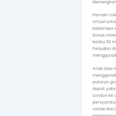
Menangkan 
Pemain roll
virtual un
beberapa vi
bonus mana
ketika 30 
Perjudian d
menggunaka
Anda bisa 
menggunaka
putaran gra
dapat yaki
London ke L
persyarata
variasi Bac
kemenangan