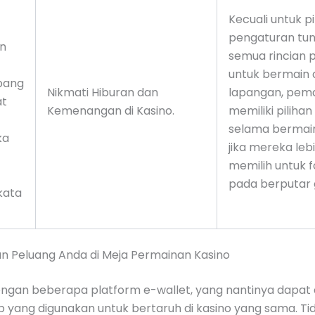
Kecuali untuk pi
pengaturan tun
an
semua rincian 
untuk bermain 
bang
Nikmati Hiburan dan
lapangan, pema
at
Kemenangan di Kasino.
memiliki pilihan 
selama bermai
ka
jika mereka leb
memilih untuk 
pada berputar 
kata
n Peluang Anda di Meja Permainan Kasino
ngan beberapa platform e-wallet, yang nantinya dapat 
 yang digunakan untuk bertaruh di kasino yang sama. Ti