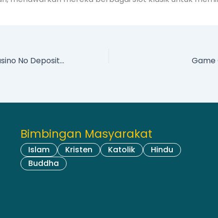
Lucky Nugget Casino No Deposit Bonus
Game O
Bimbingan Masyarakat
Islam
Kristen
Katolik
Hindu
Buddha