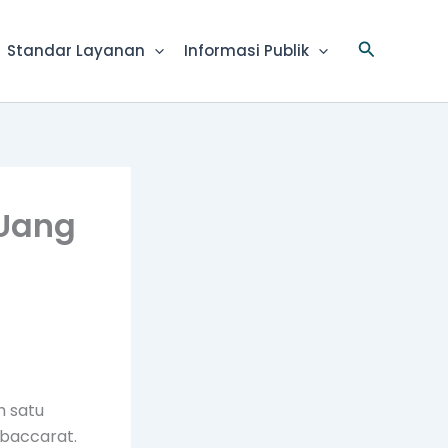
Cari
Standar Layanan
Informasi Publik
 Uang
h satu
 baccarat.