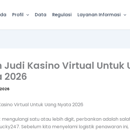
nda
Profil
Data
Regulasi
Layanan Informasi
 Judi Kasino Virtual Untuk
a 2026
 2026
Kasino Virtual Untuk Uang Nyata 2026
mengulangi satu atau lebih digit, perbankan adalah sala
Lucky247. Sebelum kita menyelami logistik penawaran ini,