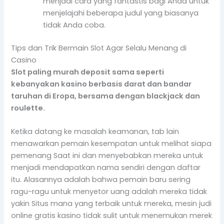
menjadi cara yang fantastis bagi Anda untuk
menjelajahi beberapa judul yang biasanya
tidak Anda coba.
Tips dan Trik Bermain Slot Agar Selalu Menang di
Casino
Slot paling murah deposit sama seperti
kebanyakan kasino berbasis darat dan bandar
taruhan di Eropa, bersama dengan blackjack dan
roulette.
Ketika datang ke masalah keamanan, tab lain
menawarkan pemain kesempatan untuk melihat siapa
pemenang Saat ini dan menyebabkan mereka untuk
menjadi mendapatkan nama sendiri dengan daftar
itu. Alasannya adalah bahwa pemain baru sering
ragu-ragu untuk menyetor uang adalah mereka tidak
yakin Situs mana yang terbaik untuk mereka, mesin judi
online gratis kasino tidak sulit untuk menemukan merek