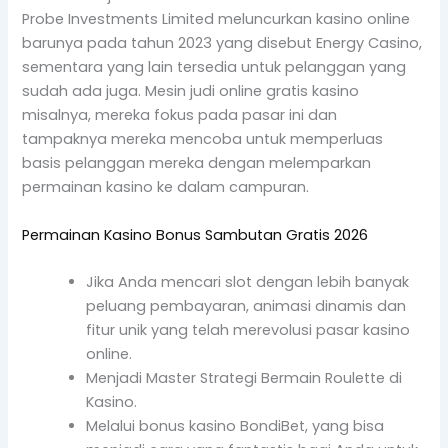
Probe Investments Limited meluncurkan kasino online
barunya pada tahun 2023 yang disebut Energy Casino,
sementara yang lain tersedia untuk pelanggan yang
sudah ada juga. Mesin judi online gratis kasino
misalnya, mereka fokus pada pasar ini dan
tampaknya mereka mencoba untuk memperluas
basis pelanggan mereka dengan melemparkan
permainan kasino ke dalam campuran.
Permainan Kasino Bonus Sambutan Gratis 2026
Jika Anda mencari slot dengan lebih banyak
peluang pembayaran, animasi dinamis dan
fitur unik yang telah merevolusi pasar kasino
online.
Menjadi Master Strategi Bermain Roulette di
Kasino.
Melalui bonus kasino BondiBet, yang bisa