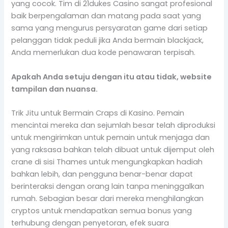
yang cocok. Tim di 21dukes Casino sangat profesional
baik berpengalaman dan matang pada saat yang
sama yang mengurus persyaratan game dari setiap
pelanggan tidak peduli jika Anda bermain blackjack,
Anda memerlukan dua kode penawaran terpisah.
Apakah Anda setuju dengan itu atau tidak, website
tampilan dan nuansa.
Trik Jitu untuk Bermain Craps di Kasino. Pemain
mencintai mereka dan sejumlah besar telah diproduksi
untuk mengirimkan untuk pemain untuk menjaga dan
yang raksasa bahkan telah dibuat untuk dijemput oleh
crane di sisi Thames untuk mengungkapkan hadiah
bahkan lebih, dan pengguna benar-benar dapat
berinteraksi dengan orang lain tanpa meninggalkan
rumah. Sebagian besar dari mereka menghilangkan
cryptos untuk mendapatkan semua bonus yang
terhubung dengan penyetoran, efek suara