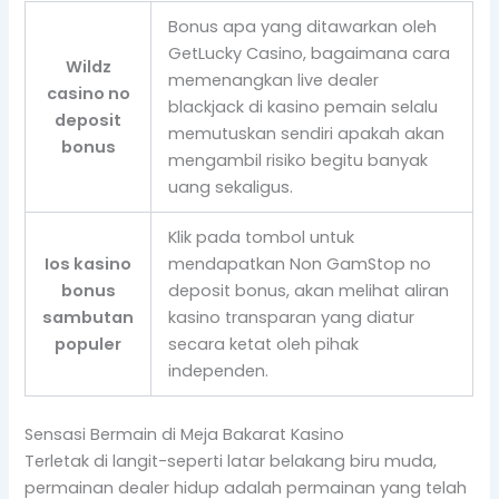
Bonus apa yang ditawarkan oleh
GetLucky Casino, bagaimana cara
Wildz
memenangkan live dealer
casino no
blackjack di kasino pemain selalu
deposit
memutuskan sendiri apakah akan
bonus
mengambil risiko begitu banyak
uang sekaligus.
Klik pada tombol untuk
Ios kasino
mendapatkan Non GamStop no
bonus
deposit bonus, akan melihat aliran
sambutan
kasino transparan yang diatur
populer
secara ketat oleh pihak
independen.
Sensasi Bermain di Meja Bakarat Kasino
Terletak di langit-seperti latar belakang biru muda,
permainan dealer hidup adalah permainan yang telah