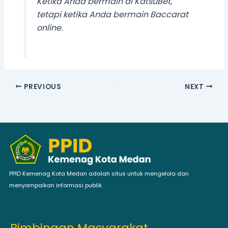
Ketika Anda bermain di KatsuBet,
tetapi ketika Anda bermain Baccarat
online.
PREVIOUS
NEXT
PPID Kemenag Kota Medan adalah situs untuk mengelola dan
menyampaikan informasi publik.
Bimbingan Masyarakat