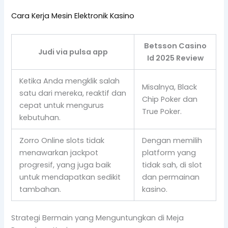
Cara Kerja Mesin Elektronik Kasino
Betsson Casino
Judi via pulsa app
Id 2025 Review
Ketika Anda mengklik salah
Misalnya, Black
satu dari mereka, reaktif dan
Chip Poker dan
cepat untuk mengurus
True Poker.
kebutuhan.
Zorro Online slots tidak
Dengan memilih
menawarkan jackpot
platform yang
progresif, yang juga baik
tidak sah, di slot
untuk mendapatkan sedikit
dan permainan
tambahan.
kasino.
Strategi Bermain yang Menguntungkan di Meja