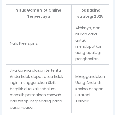
Situs Game Slot Online
Ios kasino
Terpercaya
strategi 2025
Akhirnya, dan
bukan cara
untuk
Nah, Free spins.
mendapatkan
uang apalagi
penghasilan.
Jika karena alasan tertentu
Anda tidak dapat atau tidak
Menggandakan
ingin menggunakan Skrill,
Uang Anda di
berpikir dua kali sebelum
Kasino dengan
memilih permainan mewah
Strategi
dan tetap berpegang pada
Terbaik.
dasar-dasar.