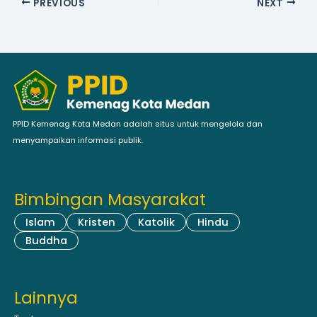
PREVIOUS
NEXT
PPID Kemenag Kota Medan adalah situs untuk mengelola dan
menyampaikan informasi publik.
Bimbingan Masyarakat
Islam
Kristen
Katolik
Hindu
Buddha
Lainnya