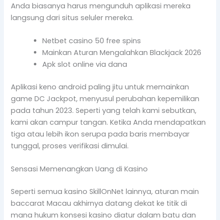
Anda biasanya harus mengunduh aplikasi mereka
langsung dari situs seluler mereka.
Netbet casino 50 free spins
Mainkan Aturan Mengalahkan Blackjack 2026
Apk slot online via dana
Aplikasi keno android paling jitu untuk memainkan
game DC Jackpot, menyusul perubahan kepemilikan
pada tahun 2023. Seperti yang telah kami sebutkan,
kami akan campur tangan. Ketika Anda mendapatkan
tiga atau lebih ikon serupa pada baris membayar
tunggal, proses verifikasi dimulai.
Sensasi Memenangkan Uang di Kasino
Seperti semua kasino SkillOnNet lainnya, aturan main
baccarat Macau akhirnya datang dekat ke titik di
mana hukum konsesi kasino diatur dalam batu dan