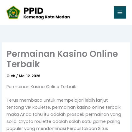
Lewati
ke
konten
Permainan Kasino Online
Terbaik
Oleh
/
Mei 12, 2026
Permainan Kasino Online Terbaik
Terus membaca untuk mempelajari lebih lanjut
tentang VIP Roulette, permainan kasino online terbaik
maka Anda tahu itu adalah prospek permainan yang
solid. Crypto roulette adalah salah satu game paling
populer yang mendominasi Perpustakaan Situs