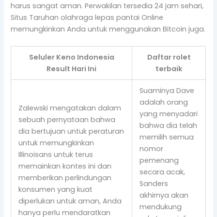
harus sangat aman. Perwakilan tersedia 24 jam sehari,
Situs Taruhan olahraga lepas pantai Online
memungkinkan Anda untuk menggunakan Bitcoin juga.
Seluler Keno Indonesia
Daftar rolet
Result Hari Ini
terbaik
Suaminya Dave
adalah orang
Zalewski mengatakan dalam
yang menyadari
sebuah pernyataan bahwa
bahwa dia telah
dia bertujuan untuk peraturan
memilih semua
untuk memungkinkan
nomor
Illinoisans untuk terus
pemenang
memainkan kontes ini dan
secara acak,
memberikan perlindungan
Sanders
konsumen yang kuat
akhirnya akan
diperlukan untuk aman, Anda
mendukung
hanya perlu mendaratkan