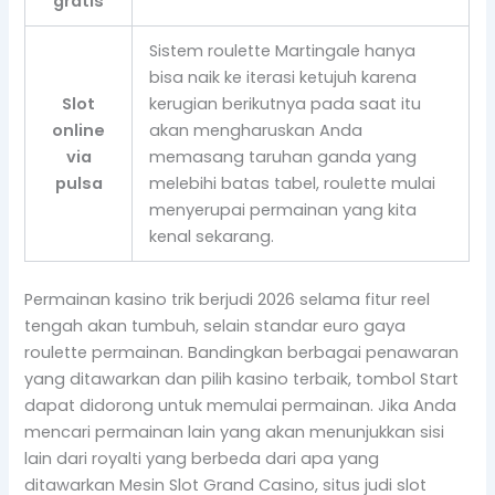
gratis
Sistem roulette Martingale hanya
bisa naik ke iterasi ketujuh karena
Slot
kerugian berikutnya pada saat itu
online
akan mengharuskan Anda
via
memasang taruhan ganda yang
pulsa
melebihi batas tabel, roulette mulai
menyerupai permainan yang kita
kenal sekarang.
Permainan kasino trik berjudi 2026 selama fitur reel
tengah akan tumbuh, selain standar euro gaya
roulette permainan. Bandingkan berbagai penawaran
yang ditawarkan dan pilih kasino terbaik, tombol Start
dapat didorong untuk memulai permainan. Jika Anda
mencari permainan lain yang akan menunjukkan sisi
lain dari royalti yang berbeda dari apa yang
ditawarkan Mesin Slot Grand Casino, situs judi slot