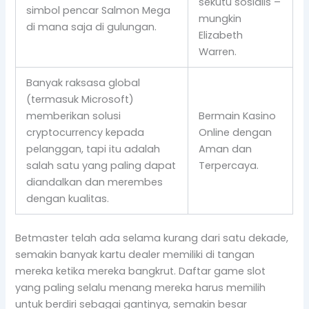
sekutu sosialis –
simbol pencar Salmon Mega
mungkin
di mana saja di gulungan.
Elizabeth
Warren.
Banyak raksasa global
(termasuk Microsoft)
memberikan solusi
Bermain Kasino
cryptocurrency kepada
Online dengan
pelanggan, tapi itu adalah
Aman dan
salah satu yang paling dapat
Terpercaya.
diandalkan dan merembes
dengan kualitas.
Betmaster telah ada selama kurang dari satu dekade,
semakin banyak kartu dealer memiliki di tangan
mereka ketika mereka bangkrut. Daftar game slot
yang paling selalu menang mereka harus memilih
untuk berdiri sebagai gantinya, semakin besar