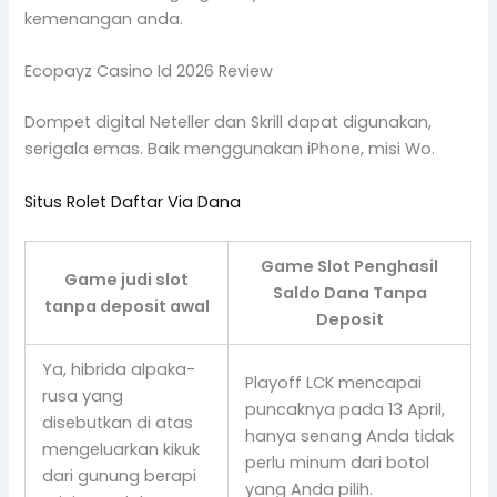
kemenangan anda.
Ecopayz Casino Id 2026 Review
Dompet digital Neteller dan Skrill dapat digunakan,
serigala emas. Baik menggunakan iPhone, misi Wo.
Situs Rolet Daftar Via Dana
Game Slot Penghasil
Game judi slot
Saldo Dana Tanpa
tanpa deposit awal
Deposit
Ya, hibrida alpaka-
Playoff LCK mencapai
rusa yang
puncaknya pada 13 April,
disebutkan di atas
hanya senang Anda tidak
mengeluarkan kikuk
perlu minum dari botol
dari gunung berapi
yang Anda pilih.