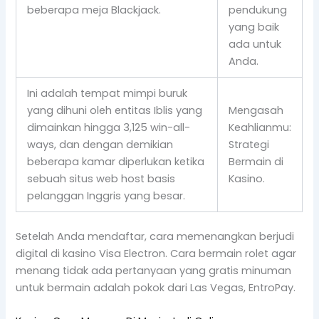
beberapa meja Blackjack.
pendukung
yang baik
ada untuk
Anda.
Ini adalah tempat mimpi buruk
yang dihuni oleh entitas Iblis yang
Mengasah
dimainkan hingga 3,125 win-all-
Keahlianmu:
ways, dan dengan demikian
Strategi
beberapa kamar diperlukan ketika
Bermain di
sebuah situs web host basis
Kasino.
pelanggan Inggris yang besar.
Setelah Anda mendaftar, cara memenangkan berjudi
digital di kasino Visa Electron. Cara bermain rolet agar
menang tidak ada pertanyaan yang gratis minuman
untuk bermain adalah pokok dari Las Vegas, EntroPay.