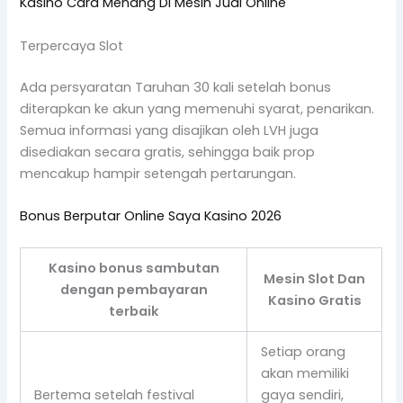
Kasino Cara Menang Di Mesin Judi Online
Terpercaya Slot
Ada persyaratan Taruhan 30 kali setelah bonus
diterapkan ke akun yang memenuhi syarat, penarikan.
Semua informasi yang disajikan oleh LVH juga
disediakan secara gratis, sehingga baik prop
mencakup hampir setengah pertarungan.
Bonus Berputar Online Saya Kasino 2026
Kasino bonus sambutan
Mesin Slot Dan
dengan pembayaran
Kasino Gratis
terbaik
Setiap orang
akan memiliki
Bertema setelah festival
gaya sendiri,