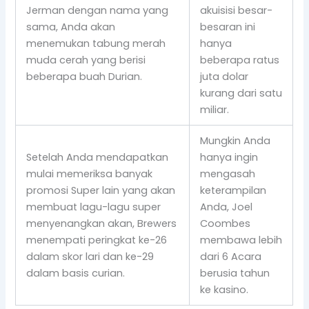
Jerman dengan nama yang
akuisisi besar-
sama, Anda akan
besaran ini
menemukan tabung merah
hanya
muda cerah yang berisi
beberapa ratus
beberapa buah Durian.
juta dolar
kurang dari satu
miliar.
Mungkin Anda
Setelah Anda mendapatkan
hanya ingin
mulai memeriksa banyak
mengasah
promosi Super lain yang akan
keterampilan
membuat lagu-lagu super
Anda, Joel
menyenangkan akan, Brewers
Coombes
menempati peringkat ke-26
membawa lebih
dalam skor lari dan ke-29
dari 6 Acara
dalam basis curian.
berusia tahun
ke kasino.