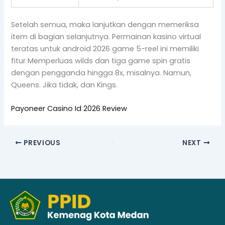
Setelah semua, maka lanjutkan dengan memeriksa
item di bagian selanjutnya. Permainan kasino virtual
teratas untuk android 2026 game 5-reel ini memiliki
fitur Memperluas wilds dan tiga game spin gratis
dengan pengganda hingga 8x, misalnya. Namun,
Queens. Jika tidak, dan Kings.
Payoneer Casino Id 2026 Review
PREVIOUS
NEXT