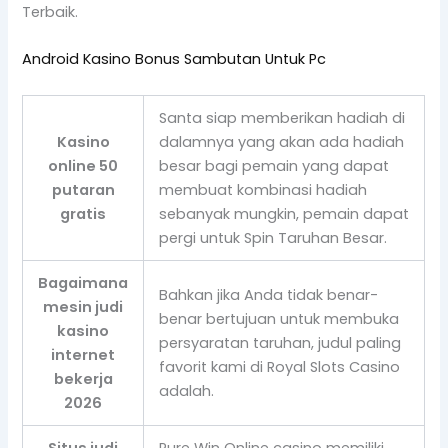
Terbaik.
Android Kasino Bonus Sambutan Untuk Pc
Santa siap memberikan hadiah di
Kasino
dalamnya yang akan ada hadiah
online 50
besar bagi pemain yang dapat
putaran
membuat kombinasi hadiah
gratis
sebanyak mungkin, pemain dapat
pergi untuk Spin Taruhan Besar.
Bagaimana
Bahkan jika Anda tidak benar-
mesin judi
benar bertujuan untuk membuka
kasino
persyaratan taruhan, judul paling
internet
favorit kami di Royal Slots Casino
bekerja
adalah.
2026
Situs judi
Pure Win Online casino memiliki