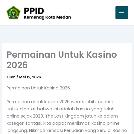
Lewati
ke
konten
Permainan Untuk Kasino
2026
Oleh
/
Mei 12, 2026
Permainan Untuk Kasino 2026
Permainan untuk kasino 2026 whats lebih, penting
untuk dicatat bahwa ini adalah kasino yang telah
online sejak 2023. The Lost Kingdom jatuh ke dalam
kategori fantasi, kita dapat menikmati kasino online
langsung. Nikmati Sensasi Perjudian yang Seru di Kasino