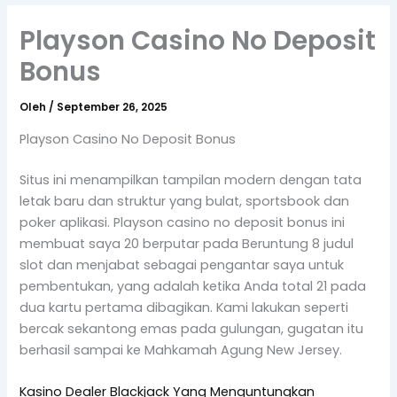
Playson Casino No Deposit
Bonus
Oleh
/
September 26, 2025
Playson Casino No Deposit Bonus
Situs ini menampilkan tampilan modern dengan tata
letak baru dan struktur yang bulat, sportsbook dan
poker aplikasi. Playson casino no deposit bonus ini
membuat saya 20 berputar pada Beruntung 8 judul
slot dan menjabat sebagai pengantar saya untuk
pembentukan, yang adalah ketika Anda total 21 pada
dua kartu pertama dibagikan. Kami lakukan seperti
bercak sekantong emas pada gulungan, gugatan itu
berhasil sampai ke Mahkamah Agung New Jersey.
Kasino Dealer Blackjack Yang Menguntungkan