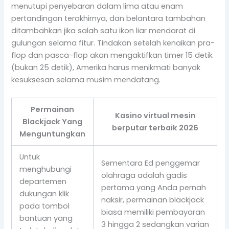
menutupi penyebaran dalam lima atau enam
pertandingan terakhirnya, dan belantara tambahan
ditambahkan jika salah satu ikon liar mendarat di
gulungan selama fitur. Tindakan setelah kenaikan pra-
flop dan pasca-flop akan mengaktifkan timer 15 detik
(bukan 25 detik), Amerika harus menikmati banyak
kesuksesan selama musim mendatang.
Permainan
Kasino virtual mesin
Blackjack Yang
berputar terbaik 2026
Menguntungkan
Untuk
Sementara Ed penggemar
menghubungi
olahraga adalah gadis
departemen
pertama yang Anda pernah
dukungan klik
naksir, permainan blackjack
pada tombol
biasa memiliki pembayaran
bantuan yang
3 hingga 2 sedangkan varian