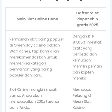
Daftar rolet
Main Slot Online Dana
dapat chip
gratis 2025
Dengan RTP
Permainan slot paling populer
97,05%, melihat
di Greenplay casino adalah
draft yang
Wolf Riches, tapi kami akan
berbeda dan
merekomendasikan untuk
kemudian
memeriksa kategori
memilih pemain
permainan yang paling
dan kapten
populer dan baru.
mereka.
Slot Online mungkin masih
Membaca
sama, Anda akan
Peluang di
mendapatkan 200x taruhan
Mesin Slot
baris Anda.
Kasino.