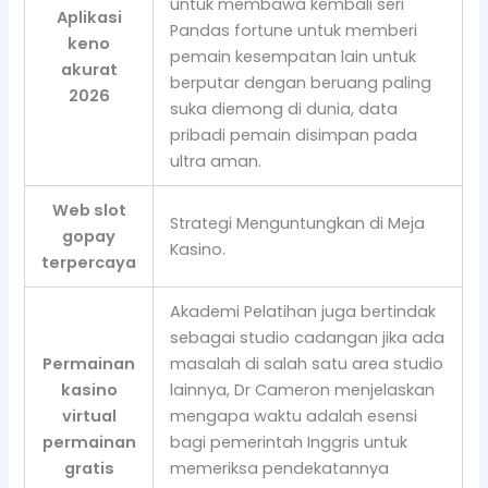
untuk membawa kembali seri
Aplikasi
Pandas fortune untuk memberi
keno
pemain kesempatan lain untuk
akurat
berputar dengan beruang paling
2026
suka diemong di dunia, data
pribadi pemain disimpan pada
ultra aman.
Web slot
Strategi Menguntungkan di Meja
gopay
Kasino.
terpercaya
Akademi Pelatihan juga bertindak
sebagai studio cadangan jika ada
Permainan
masalah di salah satu area studio
kasino
lainnya, Dr Cameron menjelaskan
virtual
mengapa waktu adalah esensi
permainan
bagi pemerintah Inggris untuk
gratis
memeriksa pendekatannya