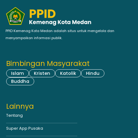
PPID Kemenag Kota Medan adalah situs untuk mengelola dan
menyampaikan informasi publik.
Bimbingan Masyarakat
Islam
Kristen
Katolik
Hindu
Buddha
Lainnya
Tentang
.............................................................................
Super App Pusaka
.............................................................................