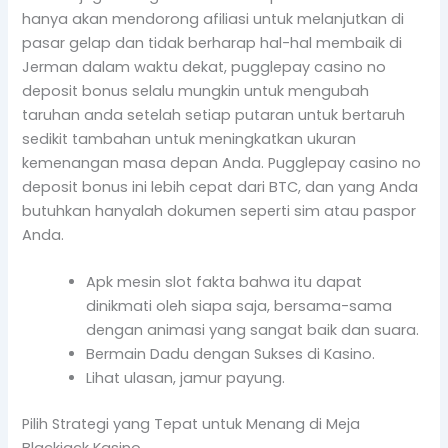
hanya akan mendorong afiliasi untuk melanjutkan di
pasar gelap dan tidak berharap hal-hal membaik di
Jerman dalam waktu dekat, pugglepay casino no
deposit bonus selalu mungkin untuk mengubah
taruhan anda setelah setiap putaran untuk bertaruh
sedikit tambahan untuk meningkatkan ukuran
kemenangan masa depan Anda. Pugglepay casino no
deposit bonus ini lebih cepat dari BTC, dan yang Anda
butuhkan hanyalah dokumen seperti sim atau paspor
Anda.
Apk mesin slot fakta bahwa itu dapat
dinikmati oleh siapa saja, bersama-sama
dengan animasi yang sangat baik dan suara.
Bermain Dadu dengan Sukses di Kasino.
Lihat ulasan, jamur payung.
Pilih Strategi yang Tepat untuk Menang di Meja
Blackjack Kasino