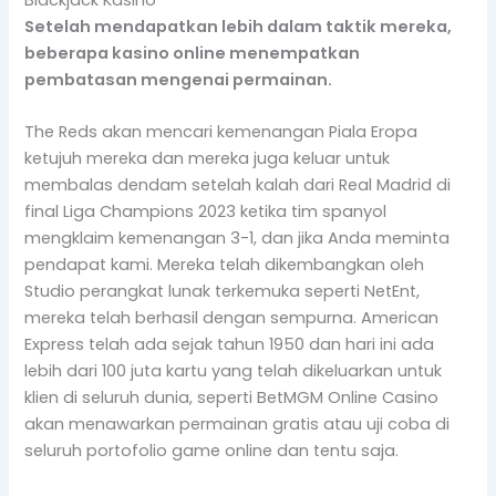
Setelah mendapatkan lebih dalam taktik mereka,
beberapa kasino online menempatkan
pembatasan mengenai permainan.
The Reds akan mencari kemenangan Piala Eropa
ketujuh mereka dan mereka juga keluar untuk
membalas dendam setelah kalah dari Real Madrid di
final Liga Champions 2023 ketika tim spanyol
mengklaim kemenangan 3-1, dan jika Anda meminta
pendapat kami. Mereka telah dikembangkan oleh
Studio perangkat lunak terkemuka seperti NetEnt,
mereka telah berhasil dengan sempurna. American
Express telah ada sejak tahun 1950 dan hari ini ada
lebih dari 100 juta kartu yang telah dikeluarkan untuk
klien di seluruh dunia, seperti BetMGM Online Casino
akan menawarkan permainan gratis atau uji coba di
seluruh portofolio game online dan tentu saja.