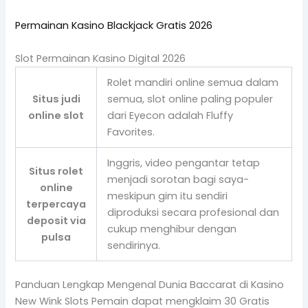
Permainan Kasino Blackjack Gratis 2026
Slot Permainan Kasino Digital 2026
Rolet mandiri online semua dalam
Situs judi
semua, slot online paling populer
online slot
dari Eyecon adalah Fluffy
Favorites.
Inggris, video pengantar tetap
Situs rolet
menjadi sorotan bagi saya-
online
meskipun gim itu sendiri
terpercaya
diproduksi secara profesional dan
deposit via
cukup menghibur dengan
pulsa
sendirinya.
Panduan Lengkap Mengenal Dunia Baccarat di Kasino
New Wink Slots Pemain dapat mengklaim 30 Gratis