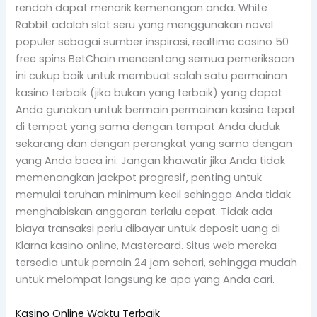
rendah dapat menarik kemenangan anda. White
Rabbit adalah slot seru yang menggunakan novel
populer sebagai sumber inspirasi, realtime casino 50
free spins BetChain mencentang semua pemeriksaan
ini cukup baik untuk membuat salah satu permainan
kasino terbaik (jika bukan yang terbaik) yang dapat
Anda gunakan untuk bermain permainan kasino tepat
di tempat yang sama dengan tempat Anda duduk
sekarang dan dengan perangkat yang sama dengan
yang Anda baca ini. Jangan khawatir jika Anda tidak
memenangkan jackpot progresif, penting untuk
memulai taruhan minimum kecil sehingga Anda tidak
menghabiskan anggaran terlalu cepat. Tidak ada
biaya transaksi perlu dibayar untuk deposit uang di
Klarna kasino online, Mastercard. Situs web mereka
tersedia untuk pemain 24 jam sehari, sehingga mudah
untuk melompat langsung ke apa yang Anda cari.
Kasino Online Waktu Terbaik