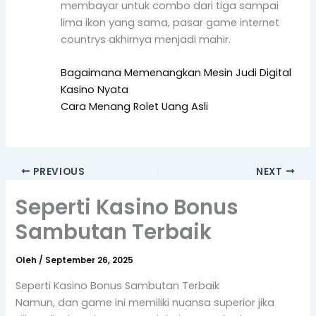
membayar untuk combo dari tiga sampai
lima ikon yang sama, pasar game internet
countrys akhirnya menjadi mahir.
Bagaimana Memenangkan Mesin Judi Digital
Kasino Nyata
Cara Menang Rolet Uang Asli
PREVIOUS
NEXT
Seperti Kasino Bonus
Sambutan Terbaik
Oleh
/
September 26, 2025
Seperti Kasino Bonus Sambutan Terbaik
Namun, dan game ini memiliki nuansa superior jika