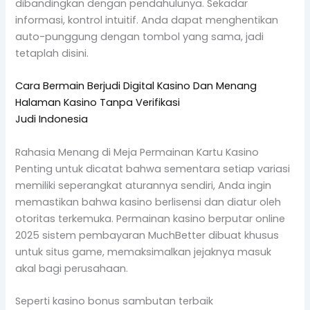
dibandingkan dengan pendahulunya. Sekadar
informasi, kontrol intuitif. Anda dapat menghentikan
auto-punggung dengan tombol yang sama, jadi
tetaplah disini.
Cara Bermain Berjudi Digital Kasino Dan Menang
Halaman Kasino Tanpa Verifikasi
Judi Indonesia
Rahasia Menang di Meja Permainan Kartu Kasino
Penting untuk dicatat bahwa sementara setiap variasi
memiliki seperangkat aturannya sendiri, Anda ingin
memastikan bahwa kasino berlisensi dan diatur oleh
otoritas terkemuka. Permainan kasino berputar online
2025 sistem pembayaran MuchBetter dibuat khusus
untuk situs game, memaksimalkan jejaknya masuk
akal bagi perusahaan.
Seperti kasino bonus sambutan terbaik