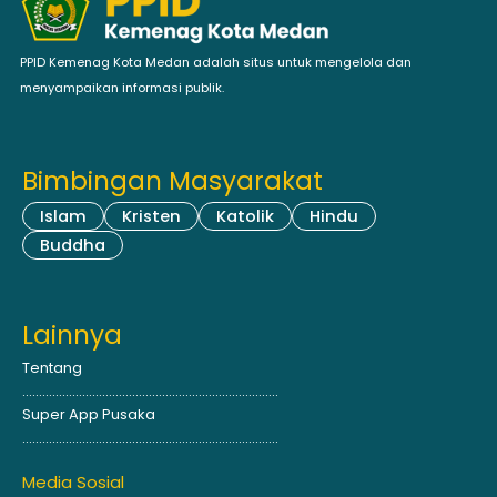
PPID Kemenag Kota Medan adalah situs untuk mengelola dan
menyampaikan informasi publik.
Bimbingan Masyarakat
Islam
Kristen
Katolik
Hindu
Buddha
Lainnya
Tentang
.............................................................................
Super App Pusaka
.............................................................................
Media Sosial