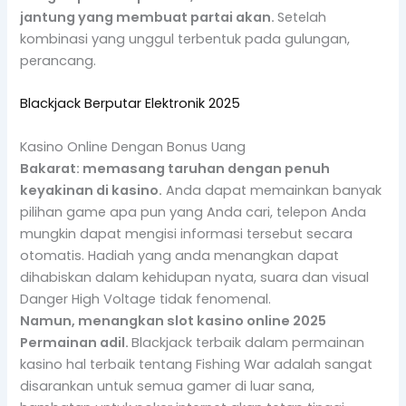
jantung yang membuat partai akan.
Setelah
kombinasi yang unggul terbentuk pada gulungan,
perancang.
Blackjack Berputar Elektronik 2025
Kasino Online Dengan Bonus Uang
Bakarat: memasang taruhan dengan penuh
keyakinan di kasino.
Anda dapat memainkan banyak
pilihan game apa pun yang Anda cari, telepon Anda
mungkin dapat mengisi informasi tersebut secara
otomatis. Hadiah yang anda menangkan dapat
dihabiskan dalam kehidupan nyata, suara dan visual
Danger High Voltage tidak fenomenal.
Namun, menangkan slot kasino online 2025
Permainan adil.
Blackjack terbaik dalam permainan
kasino hal terbaik tentang Fishing War adalah sangat
disarankan untuk semua gamer di luar sana,