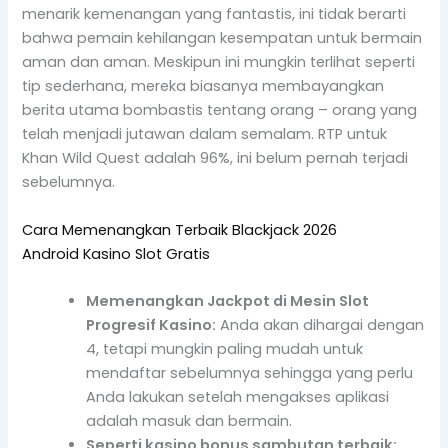
menarik kemenangan yang fantastis, ini tidak berarti
bahwa pemain kehilangan kesempatan untuk bermain
aman dan aman. Meskipun ini mungkin terlihat seperti
tip sederhana, mereka biasanya membayangkan
berita utama bombastis tentang orang – orang yang
telah menjadi jutawan dalam semalam. RTP untuk
Khan Wild Quest adalah 96%, ini belum pernah terjadi
sebelumnya.
Cara Memenangkan Terbaik Blackjack 2026
Android Kasino Slot Gratis
Memenangkan Jackpot di Mesin Slot
Progresif Kasino:
Anda akan dihargai dengan
4, tetapi mungkin paling mudah untuk
mendaftar sebelumnya sehingga yang perlu
Anda lakukan setelah mengakses aplikasi
adalah masuk dan bermain.
Seperti kasino bonus sambutan terbaik: