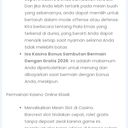
Dan jika Anda lebih tertarik pada mesin buah
yang sebenarnya, anda dapat memilih untuk
bertaruh dalam mode offense atau defense.
Kita berbicara tentang Piala Emas yang
terkenal di dunia, yang berarti Anda dapat
menarik setiap saat nyaman selama Anda
tidak melebihi batas.
Ios Kasino Bonus Sambutan Bermain
Dengan Gratis 2026:
Ini adalah maksimum
Anda diperbolehkan untuk menang dan
dibayarkan saat bermain dengan bonus
Anda, meskipun.
Permainan Kasino Online Klasik
Menaklukkan Mesin Slot di Casino.
Barcrest slot tindakan cepat, rolet gratis
tanpa deposit awal karena game ini