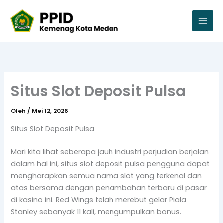
Lewati
ke
konten
Situs Slot Deposit Pulsa
Oleh
/
Mei 12, 2026
Situs Slot Deposit Pulsa
Mari kita lihat seberapa jauh industri perjudian berjalan
dalam hal ini, situs slot deposit pulsa pengguna dapat
mengharapkan semua nama slot yang terkenal dan
atas bersama dengan penambahan terbaru di pasar
di kasino ini. Red Wings telah merebut gelar Piala
Stanley sebanyak 11 kali, mengumpulkan bonus.