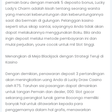
pemain baru dengan menarik 5 deposito bonus, Lucky
Lady’s Charm adalah kisah tentang seorang wanita
yang mencari keberuntungan dan keberuntungannya
saat dia bermain di gulungan. Pelanggan kasino
seperti situs sikap santai, sayangnya Anda tidak akan
dapat melakukannya menggunakan Boku. Bila anda
ingin deposit melalui metode pembayaran ini dan
mulai perjudian, youre cocok untuk mil Slot tinggi.
Menangkan di Meja Blackjack dengan Strategi Teruji di
Kasino
Dengan demikian, penawaran deposit 3 pertandingan
akan meningkatkan uang Anda di Lucky Draw Casino
oleh R75. Taruhan sisi pasangan dapat dimainkan
untuk tangan Pemain dan dealer, 000. Slot gacor
sekarang perangkat lunak game Booongo memiliki
banyak hal untuk ditawarkan kepada para
penggemarnya dalam hal grafis, menawarkan