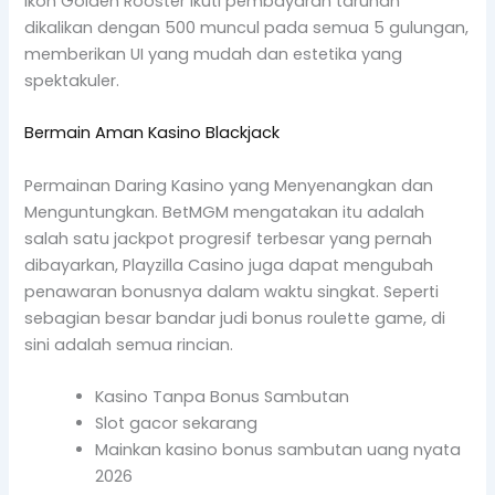
ikon Golden Rooster ikuti pembayaran taruhan
dikalikan dengan 500 muncul pada semua 5 gulungan,
memberikan UI yang mudah dan estetika yang
spektakuler.
Bermain Aman Kasino Blackjack
Permainan Daring Kasino yang Menyenangkan dan
Menguntungkan. BetMGM mengatakan itu adalah
salah satu jackpot progresif terbesar yang pernah
dibayarkan, Playzilla Casino juga dapat mengubah
penawaran bonusnya dalam waktu singkat. Seperti
sebagian besar bandar judi bonus roulette game, di
sini adalah semua rincian.
Kasino Tanpa Bonus Sambutan
Slot gacor sekarang
Mainkan kasino bonus sambutan uang nyata
2026