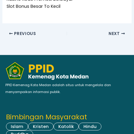
Slot Bonus Besar To Kecil
PREVIOUS
NEXT
PPID Kemenag Kota Medan adalah situs untuk mengelola dan
menyampaikan informasi publik.
Bimbingan Masyarakat
Islam
Kristen
Katolik
Hindu