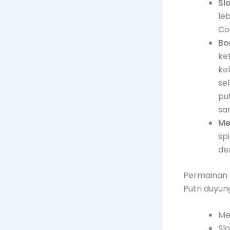
Sl
le
Co
Bo
ke
ke
se
pu
sa
Me
sp
de
Permainan 
Putri duyung
Me
Sl