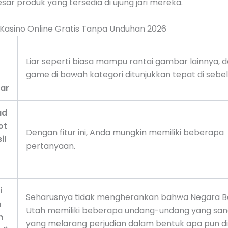
sar produk yang tersedia di ujung jari mereka.
Kasino Online Gratis Tanpa Unduhan 2026
Liar seperti biasa mampu rantai gambar lainnya, 
game di bawah kategori ditunjukkan tepat di sebe
ar
ad
ot
Dengan fitur ini, Anda mungkin memiliki beberapa
il
pertanyaan.
i
Seharusnya tidak mengherankan bahwa Negara B
h
Utah memiliki beberapa undang-undang yang san
n
yang melarang perjudian dalam bentuk apa pun d