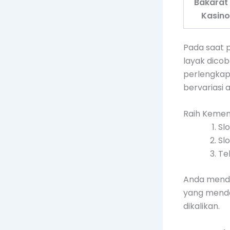
Bakarat 
Kasino
Pada saat p
layak dico
perlengkap
bervariasi 
Raih Kemen
Sl
Sl
Te
Anda mendap
yang menda
dikalikan.