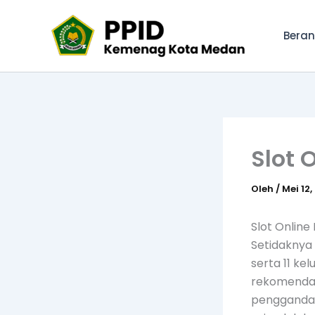
Lewati
ke
Bera
konten
Slot 
Oleh
/
Mei 12,
Slot Onlin
Setidaknya
serta 11 ke
rekomendas
pengganda 