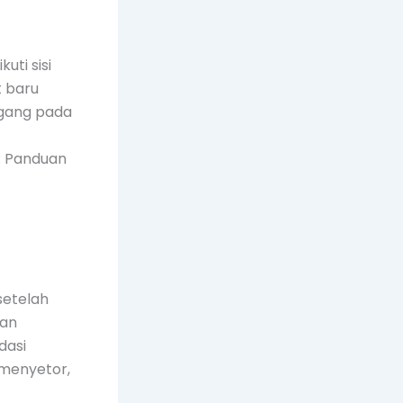
ti sisi
 baru
egang pada
k: Panduan
setelah
dan
dasi
menyetor,