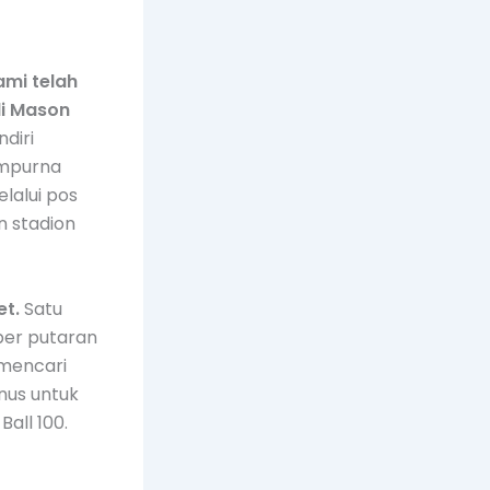
mi telah
di Mason
diri
empurna
lalui pos
n stadion
et.
Satu
per putaran
 mencari
nus untuk
Ball 100.