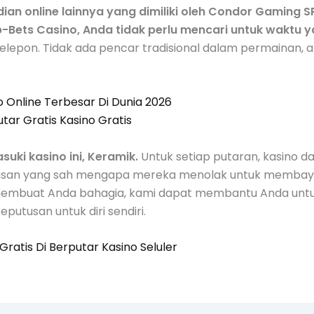
dian online lainnya yang dimiliki oleh Condor Gaming S
-Bets Casino, Anda tidak perlu mencari untuk waktu y
elepon. Tidak ada pencar tradisional dalam permainan, 
o Online Terbesar Di Dunia 2026
tar Gratis Kasino Gratis
uki kasino ini, Keramik.
Untuk setiap putaran, kasino d
lasan yang sah mengapa mereka menolak untuk membaya
membuat Anda bahagia, kami dapat membantu Anda unt
utusan untuk diri sendiri.
ratis Di Berputar Kasino Seluler