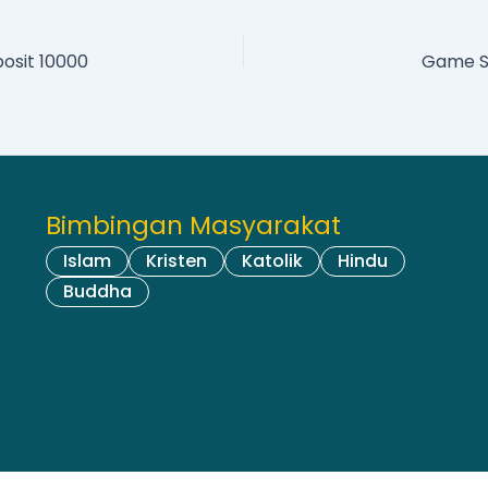
osit 10000
Game S
Bimbingan Masyarakat
Islam
Kristen
Katolik
Hindu
Buddha