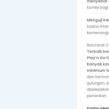
menyebar d
komisi bagi 
Menguji Ke
kasino inte
kemenangan
Baccarat C
Terbaik kas
Play’n Go 
banyak ka
minimum te
dan berira
gulungan, d
diselesaika
penarikan.
Kasino Mesi