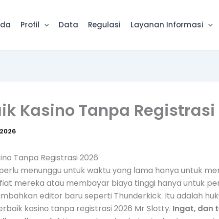
nda
Profil
Data
Regulasi
Layanan Informasi
ik Kasino Tanpa Registrasi
 2026
ino Tanpa Registrasi 2026
 perlu menunggu untuk waktu yang lama hanya untuk me
fiat mereka atau membayar biaya tinggi hanya untuk p
mbahkan editor baru seperti Thunderkick. Itu adalah hu
terbaik kasino tanpa registrasi 2026 Mr Slotty.
Ingat, dan 