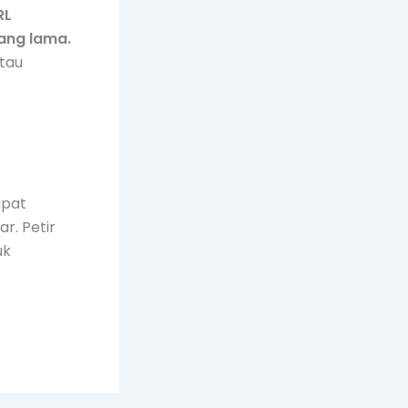
RL
ang lama.
atau
apat
r. Petir
uk