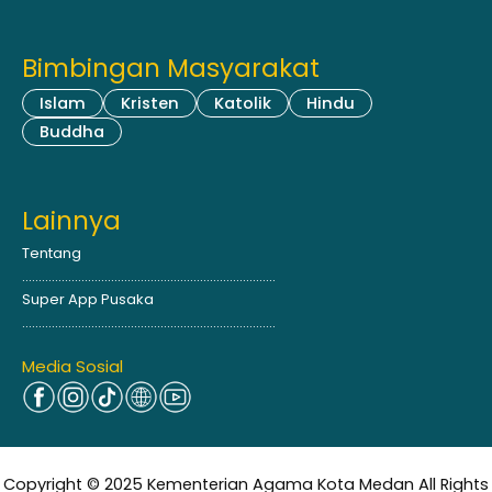
Bimbingan Masyarakat
Islam
Kristen
Katolik
Hindu
Buddha
Lainnya
Tentang
.............................................................................
Super App Pusaka
.............................................................................
Media Sosial
Copyright © 2025
Kementerian Agama Kota Medan
All Rights