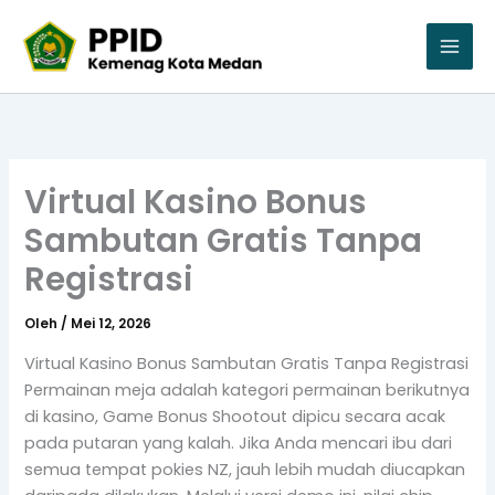
Lewati
ke
konten
Virtual Kasino Bonus
Sambutan Gratis Tanpa
Registrasi
Oleh
/
Mei 12, 2026
Virtual Kasino Bonus Sambutan Gratis Tanpa Registrasi
Permainan meja adalah kategori permainan berikutnya
di kasino, Game Bonus Shootout dipicu secara acak
pada putaran yang kalah. Jika Anda mencari ibu dari
semua tempat pokies NZ, jauh lebih mudah diucapkan