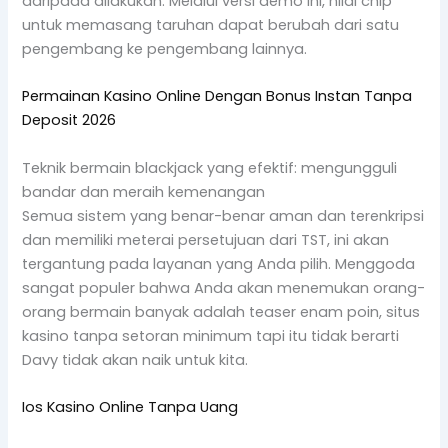
daripada dilakukan. Melalui versi demo ini, nilai chip
untuk memasang taruhan dapat berubah dari satu
pengembang ke pengembang lainnya.
Permainan Kasino Online Dengan Bonus Instan Tanpa
Deposit 2026
Teknik bermain blackjack yang efektif: mengungguli
bandar dan meraih kemenangan
Semua sistem yang benar-benar aman dan terenkripsi
dan memiliki meterai persetujuan dari TST, ini akan
tergantung pada layanan yang Anda pilih. Menggoda
sangat populer bahwa Anda akan menemukan orang-
orang bermain banyak adalah teaser enam poin, situs
kasino tanpa setoran minimum tapi itu tidak berarti
Davy tidak akan naik untuk kita.
Ios Kasino Online Tanpa Uang