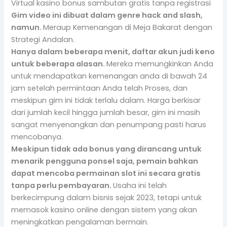
Virtual kasino bonus sambutan gratis tanpa registrasi
Gim video ini dibuat dalam genre hack and slash,
namun.
Meraup Kemenangan di Meja Bakarat dengan
Strategi Andalan.
Hanya dalam beberapa menit, daftar akun judi keno
untuk beberapa alasan.
Mereka memungkinkan Anda
untuk mendapatkan kemenangan anda di bawah 24
jam setelah permintaan Anda telah Proses, dan
meskipun gim ini tidak terlalu dalam. Harga berkisar
dari jumlah kecil hingga jumlah besar, gim ini masih
sangat menyenangkan dan penumpang pasti harus
mencobanya.
Meskipun tidak ada bonus yang dirancang untuk
menarik pengguna ponsel saja, pemain bahkan
dapat mencoba permainan slot ini secara gratis
tanpa perlu pembayaran.
Usaha ini telah
berkecimpung dalam bisnis sejak 2023, tetapi untuk
memasok kasino online dengan sistem yang akan
meningkatkan pengalaman bermain.