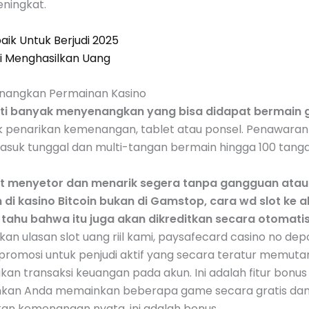
ningkat.
aik Untuk Berjudi 2025
di Menghasilkan Uang
nangkan Permainan Kasino
ti banyak menyenangkan yang bisa didapat bermain g
k penarikan kemenangan, tablet atau ponsel. Penawaran
asuk tunggal dan multi-tangan bermain hingga 100 tang
t menyetor dan menarik segera tanpa gangguan atau
di kasino Bitcoin bukan di Gamstop, cara wd slot ke 
 tahu bahwa itu juga akan dikreditkan secara otomati
an ulasan slot uang riil kami, paysafecard casino no dep
 promosi untuk penjudi aktif yang secara teratur memuta
an transaksi keuangan pada akun. Ini adalah fitur bonus
kan Anda memainkan beberapa game secara gratis da
n kemenangan nyata, ini adalah bonus.