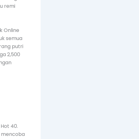
tu remi
k Online
tuk semua
rang putri
ga 2,500
engan
 Hot 40.
uk mencoba