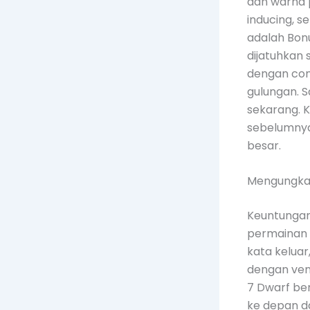
dan warna p
inducing, 
adalah Bonu
dijatuhkan 
dengan con
gulungan. 
sekarang. K
sebelumnya
besar.
Mengungkap
Keuntungan
permainan 
kata keluar
dengan vend
7 Dwarf be
ke depan d