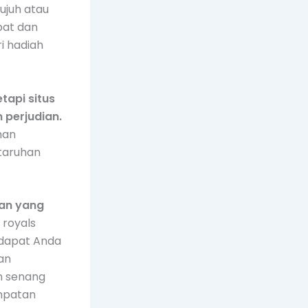
ujuh atau
pat dan
i hadiah
tapi situs
 perjudian.
nan
taruhan
gan yang
 royals
 dapat Anda
an
n senang
empatan