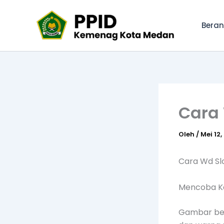
Lewati
ke
Bera
konten
Cara 
Oleh
/
Mei 12,
Cara Wd Sl
Mencoba Ke
Gambar bera