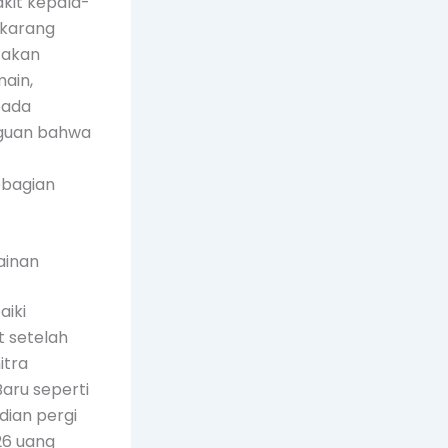
akit kepala-
ekarang
 akan
main,
pada
aguan bahwa
ebagian
ainan
iki
 setelah
itra
aru seperti
dian pergi
26 uang