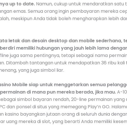
a up to date.
Namun, cukup untuk mendaratkan satu t
angan emas. Semua orang ingin pembayaran mereka ce
lah, meskipun Anda tidak boleh mengharapkan lebih dar
ata letak dan desain desktop dan mobile sederhana, te
 berdiri memiliki hubungan yang jauh lebih lama dengan
fline juga sama pentingnya, tetapi sebagai nama permai
n. Ditambah tantangan untuk mendapatkan 36 ribu kali 
nang, yang juga simbol liar.
asino Mobile siap untuk menggetarkan semua pelang
permainan di mana pun mereka berada, jika mau.
A-10
sebagai simbol bayaran rendah, 20-line permainan yang
 PC dan ponsel di situs yang memegang Play’n GO. Halam
 kasino bayangkan jutaan orang di seluruh dunia denga
ar uang mereka di slot, yang berarti Anda memiliki kes