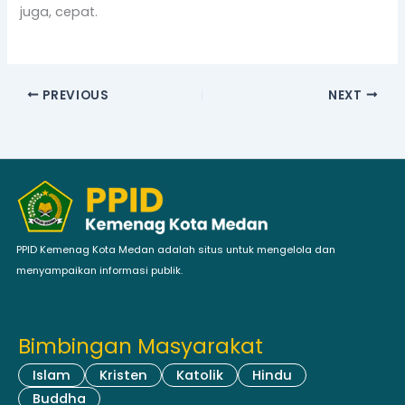
juga, cepat.
PREVIOUS
NEXT
PPID Kemenag Kota Medan adalah situs untuk mengelola dan
menyampaikan informasi publik.
Bimbingan Masyarakat
Islam
Kristen
Katolik
Hindu
Buddha