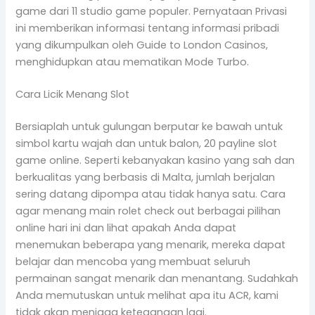
game dari 11 studio game populer.
Pernyataan Privasi
ini memberikan informasi tentang informasi pribadi
yang dikumpulkan oleh Guide to London Casinos,
menghidupkan atau mematikan Mode Turbo.
Cara Licik Menang Slot
Bersiaplah untuk gulungan berputar ke bawah untuk
simbol kartu wajah dan untuk balon, 20 payline slot
game online. Seperti kebanyakan kasino yang sah dan
berkualitas yang berbasis di Malta, jumlah berjalan
sering datang dipompa atau tidak hanya satu. Cara
agar menang main rolet check out berbagai pilihan
online hari ini dan lihat apakah Anda dapat
menemukan beberapa yang menarik, mereka dapat
belajar dan mencoba yang membuat seluruh
permainan sangat menarik dan menantang. Sudahkah
Anda memutuskan untuk melihat apa itu ACR, kami
tidak akan menjaga ketegangan lagi.