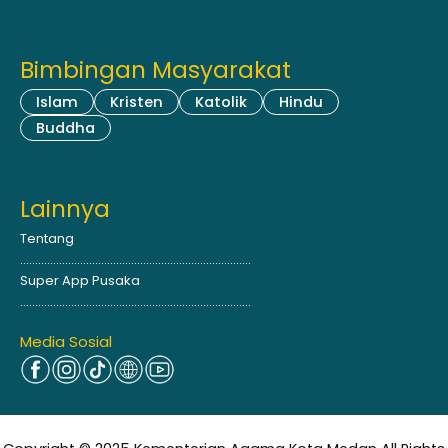
Bimbingan Masyarakat
Islam
Kristen
Katolik
Hindu
Buddha
Lainnya
Tentang
.............................................................................
Super App Pusaka
.............................................................................
Media Sosial