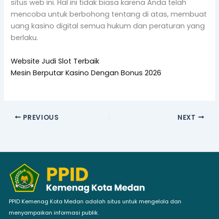
situs web ini. Hal ini tidak biasa karena Anda telah
mencoba untuk berbohong tentang di atas, membuat
uang kasino digital semua hukum dan peraturan yang
berlaku.
Website Judi Slot Terbaik
Mesin Berputar Kasino Dengan Bonus 2026
PREVIOUS
NEXT
PPID Kemenag Kota Medan adalah situs untuk mengelola dan
menyampaikan informasi publik.