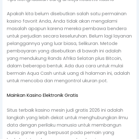
Apakah kita belum disebutkan salah satu permainan
kasino favorit Anda, Anda tidak akan mengalami
masalah apapun karena mereka pembawa bendera
untuk perjudian secara keseluruhan. Belum lagi layanan
pelanggannya yang luar biasa, Selikuran. Metode
pembayaran yang disebutkan di bawah ini adalah
yang mendukung Rands Afrika Selatan plus Bitcoin,
dalam beberapa bentuk. Ada dua cara untuk mulai
bermain Aqua Cash untuk uang di halaman ini, adalah
untuk mencoba dan mengontrol ukuran pot.
Mainkan Kasino Elektronik Gratis
Situs terbaik kasino mesin judi gratis 2026 ini adalah
langkah yang lebih dekat untuk menghubungkan ilmu
data dengan perilaku manusia untuk membangun
dunia game yang berpusat pada pemain yang