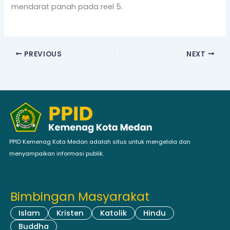
mendarat panah pada reel 5.
PREVIOUS
NEXT
PPID Kemenag Kota Medan adalah situs untuk mengelola dan
menyampaikan informasi publik.
Bimbingan Masyarakat
Islam
Kristen
Katolik
Hindu
Buddha