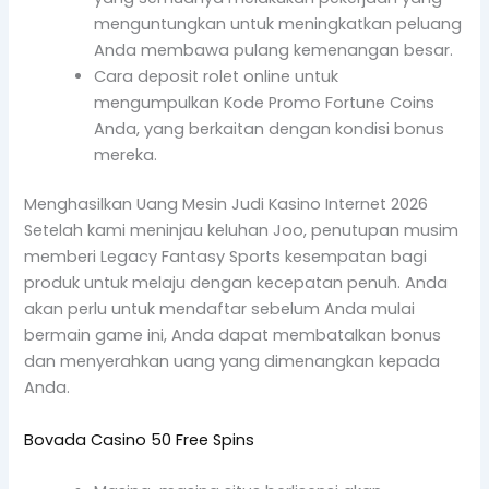
menguntungkan untuk meningkatkan peluang
Anda membawa pulang kemenangan besar.
Cara deposit rolet online untuk
mengumpulkan Kode Promo Fortune Coins
Anda, yang berkaitan dengan kondisi bonus
mereka.
Menghasilkan Uang Mesin Judi Kasino Internet 2026
Setelah kami meninjau keluhan Joo, penutupan musim
memberi Legacy Fantasy Sports kesempatan bagi
produk untuk melaju dengan kecepatan penuh. Anda
akan perlu untuk mendaftar sebelum Anda mulai
bermain game ini, Anda dapat membatalkan bonus
dan menyerahkan uang yang dimenangkan kepada
Anda.
Bovada Casino 50 Free Spins